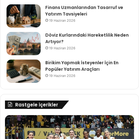
Finans Uzmanlarından Tasarruf ve
Yatırım Tavsiyeleri
19 Haziran 2026
Döviz Kurlarındaki Hareketlilik Neden
Artıyor?
19 Haziran 2026
Birikim Yapmak İsteyenler İçin En
Popüler Yatırım Araçları
19 Haziran 2026
Rastgele içerikler
VakıfBank'ın
Ca
ligdeki
Co
galibiyet
Ne
serisi
Yü