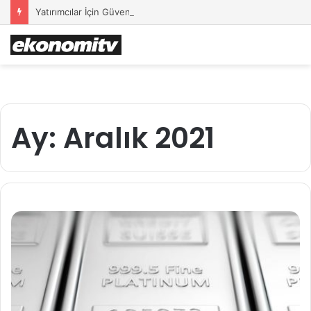
Yatırımcılar İçin Güvenli Liman: Altın Hâlâ İlk Sırada mı?
Ay:
Aralık 2021