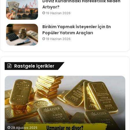
Döviz Kurlarındaki Hareketlilik Neden
Artıyor?
19 Haziran 2026
Birikim Yapmak İsteyenler İçin En
Popüler Yatırım Araçları
19 Haziran 2026
Rastgele içerikler
Ekonomide
Hi
Kıymetli
Se
Madenlerin
Pa
Geleceği
Na
Ka
.
28 Ağustos 2025