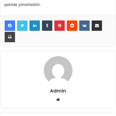
şekilde yönetilebilir.
LinkedIn
Tumblr
Pinterest
Reddit
VKontakte
E-Posta ile paylaş
Yazdır
Admin
Web
sitesi