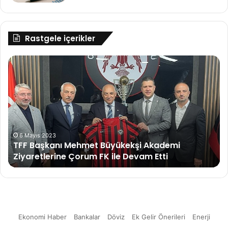
Rastgele içerikler
Fuzul,
Memleketim
Paketi
ile
Türkiye’ye
döviz
girdisi
sağlayacak
8 Eylül 2022
i
Fuzul, Memleketim Paketi ile Türkiye’ye döv
girdisi sağlayacak
Ekonomi Haber
Bankalar
Döviz
Ek Gelir Önerileri
Enerji