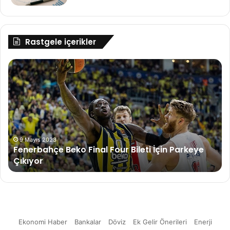
Rastgele içerikler
Fenerbahçe
Ak
Beko
Ene
Final
Ka
Four
ye
Bileti
ya
İçin
içi
Parkeye
dü
Çıkıyor
re
9 Mayıs 2023
Fenerbahçe Beko Final Four Bileti İçin Parkeye
tö
Çıkıyor
kat
Ekonomi Haber
Bankalar
Döviz
Ek Gelir Önerileri
Enerji