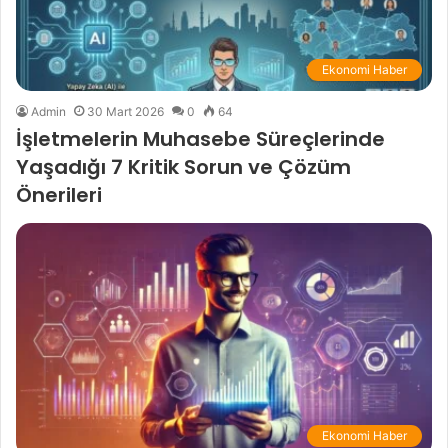
Ekonomi Haber
Admin
30 Mart 2026
0
64
İşletmelerin Muhasebe Süreçlerinde
Yaşadığı 7 Kritik Sorun ve Çözüm
Önerileri
Ekonomi Haber