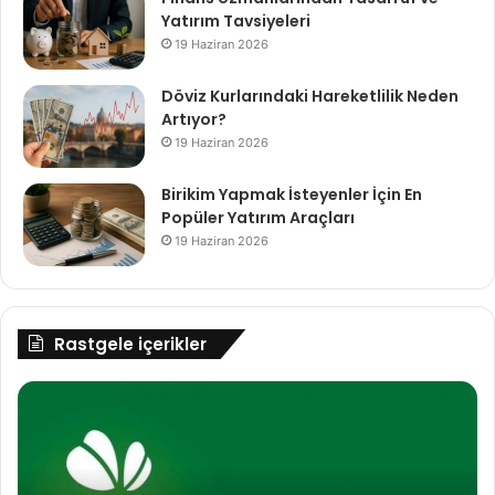
Yatırım Tavsiyeleri
19 Haziran 2026
Döviz Kurlarındaki Hareketlilik Neden
Artıyor?
19 Haziran 2026
Birikim Yapmak İsteyenler İçin En
Popüler Yatırım Araçları
19 Haziran 2026
Rastgele içerikler
Garanti
TÜ
Bankası
Pe
EFT
sa
İptali
ha
Nasıl
yıl