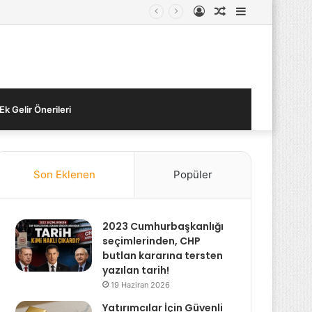
Kayıt
Rastgele
Kenar
Ol
Makale
Bölmesi
Ek Gelir Önerileri
Son Eklenen
Popüler
2023 Cumhurbaşkanlığı
seçimlerinden, CHP
butlan kararına tersten
yazılan tarih!
19 Haziran 2026
Yatırımcılar İçin Güvenli