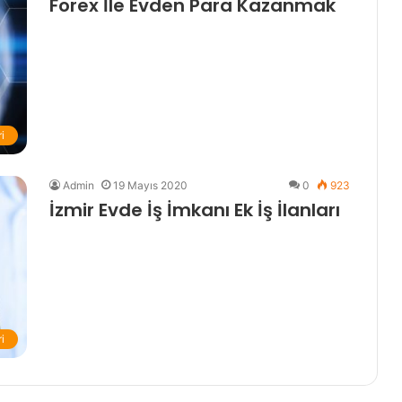
Forex İle Evden Para Kazanmak
i
Admin
19 Mayıs 2020
0
923
İzmir Evde İş İmkanı Ek İş İlanları
i