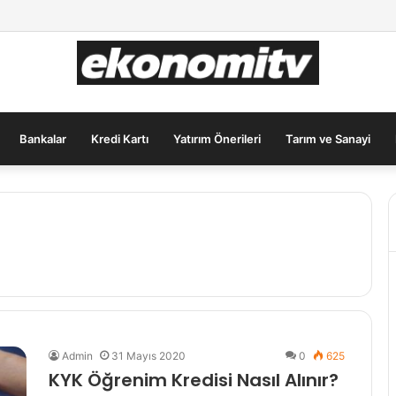
lar İçin Güvenli Liman: Altın Hâlâ İlk Sırada mı?
Bankalar
Kredi Kartı
Yatırım Önerileri
Tarım ve Sanayi
Admin
31 Mayıs 2020
0
625
KYK Öğrenim Kredisi Nasıl Alınır?