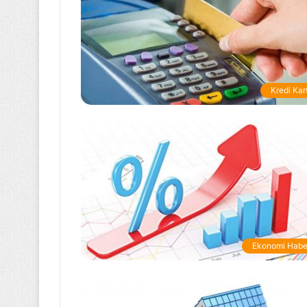
Taşıt
Kredisi
Faiz
Oranları
Kredi Kart
11 Mayıs 2020
Taşıt Kredisi F
Ekonomi Habe