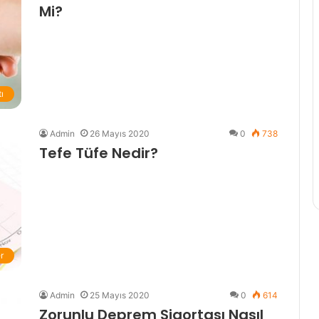
Mi?
Lider
İstanbul
Deplasmanında
ı
Admin
26 Mayıs 2020
0
738
Tefe Tüfe Nedir?
23 Aralık 2022
aiz Oranları
Lider İstanbul Deplasmanınd
r
Admin
25 Mayıs 2020
0
614
Zorunlu Deprem Sigortası Nasıl