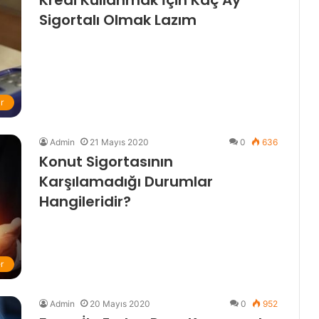
Kredi Kullanmak İçin Kaç Ay
Sigortalı Olmak Lazım
r
Admin
21 Mayıs 2020
0
636
Konut Sigortasının
Karşılamadığı Durumlar
Hangileridir?
r
Admin
20 Mayıs 2020
0
952