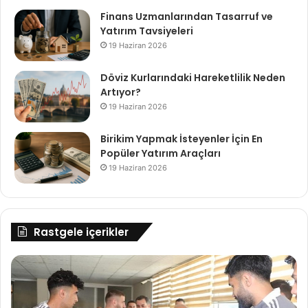
Finans Uzmanlarından Tasarruf ve
Yatırım Tavsiyeleri
19 Haziran 2026
Döviz Kurlarındaki Hareketlilik Neden
Artıyor?
19 Haziran 2026
Birikim Yapmak İsteyenler İçin En
Popüler Yatırım Araçları
19 Haziran 2026
Rastgele içerikler
TFF
Do
Başkanı
Ve
Büyükekşi'den,
Ne
Karbel
Do