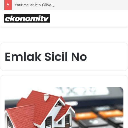
Yatırımcılar İçin Güvenli Liman: Altın Hâlâ İlk Sırada mı?
Emlak Sicil No