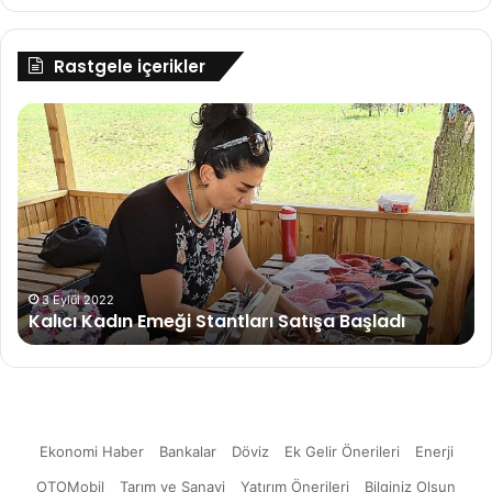
Rastgele içerikler
Kalıcı
Kı
Kadın
Ma
Emeği
Ya
Stantları
Ya
Satışa
Ne
Başladı
Di
Ed
3 Eylül 2022
Kalıcı Kadın Emeği Stantları Satışa Başladı
Ekonomi Haber
Bankalar
Döviz
Ek Gelir Önerileri
Enerji
OTOMobil
Tarım ve Sanayi
Yatırım Önerileri
Bilginiz Olsun