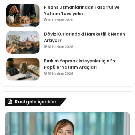
Finans Uzmanlarından Tasarruf ve
Yatırım Tavsiyeleri
19 Haziran 2026
Döviz Kurlarındaki Hareketlilik Neden
Artıyor?
19 Haziran 2026
Birikim Yapmak İsteyenler İçin En
Popüler Yatırım Araçları
19 Haziran 2026
Rastgele içerikler
AbbVie
Ev
“Migren
Ya
Dostu
Ek
İş
İş