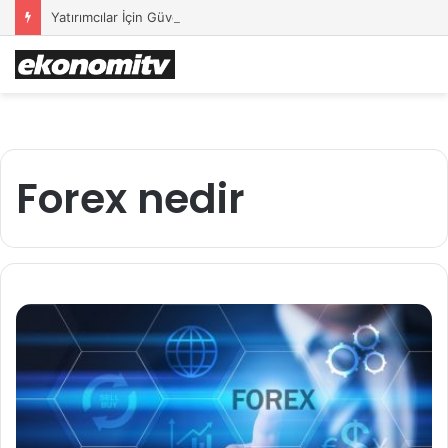
Yatırımcılar İçin Güvenli Liman: Altın Hâlâ İlk Sırada mı?
Forex nedir