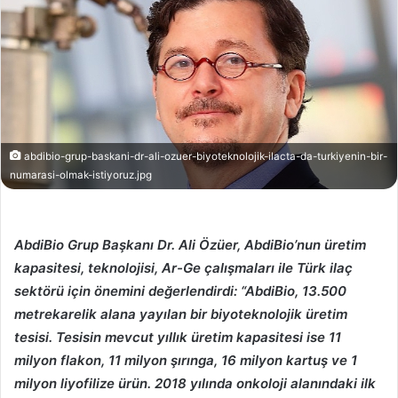
abdibio-grup-baskani-dr-ali-ozuer-biyoteknolojik-ilacta-da-turkiyenin-bir-
numarasi-olmak-istiyoruz.jpg
AbdiBio Grup Başkanı Dr. Ali Özüer, AbdiBio’nun üretim
kapasitesi, teknolojisi, Ar-Ge çalışmaları ile Türk ilaç
sektörü için önemini değerlendirdi: “AbdiBio, 13.500
metrekarelik alana yayılan bir biyoteknolojik üretim
tesisi. Tesisin mevcut yıllık üretim kapasitesi ise 11
milyon flakon, 11 milyon şırınga, 16 milyon kartuş ve 1
milyon liyofilize ürün. 2018 yılında onkoloji alanındaki ilk