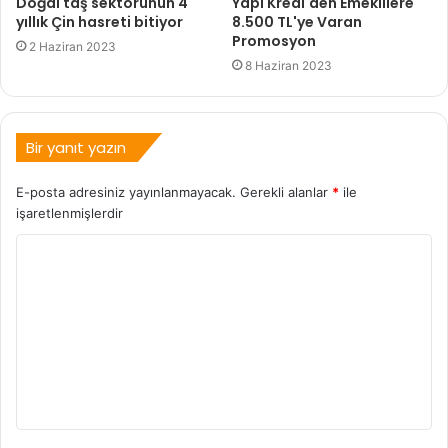
Doğal taş sektörünün 4
Yapı Kredi'den Emeklilere
yıllık Çin hasreti bitiyor
8.500 TL'ye Varan
Promosyon
2 Haziran 2023
8 Haziran 2023
Bir yanıt yazın
E-posta adresiniz yayınlanmayacak.
Gerekli alanlar
*
ile
işaretlenmişlerdir