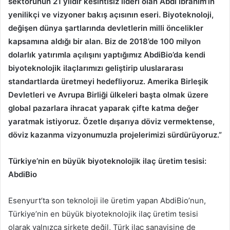
sektörünün 21 yıldır kesintisiz lideri olan Abdi İbrahim’in
yenilikçi ve vizyoner bakış açısının eseri. Biyoteknoloji,
değişen dünya şartlarında devletlerin milli öncelikler
kapsamına aldığı bir alan. Biz de 2018’de 100 milyon
dolarlık yatırımla açılışını yaptığımız AbdiBio’da kendi
biyoteknolojik ilaçlarımızı geliştirip uluslararası
standartlarda üretmeyi hedefliyoruz. Amerika Birleşik
Devletleri ve Avrupa Birliği ülkeleri başta olmak üzere
global pazarlara ihracat yaparak çifte katma değer
yaratmak istiyoruz. Özetle dışarıya döviz vermektense,
döviz kazanma vizyonumuzla projelerimizi sürdürüyoruz.”
Türkiye’nin en büyük biyoteknolojik ilaç üretim tesisi:
AbdiBio
Esenyurt’ta son teknoloji ile üretim yapan AbdiBio’nun,
Türkiye’nin en büyük biyoteknolojik ilaç üretim tesisi
olarak yalnızca şirkete değil, Türk ilaç sanayisine de