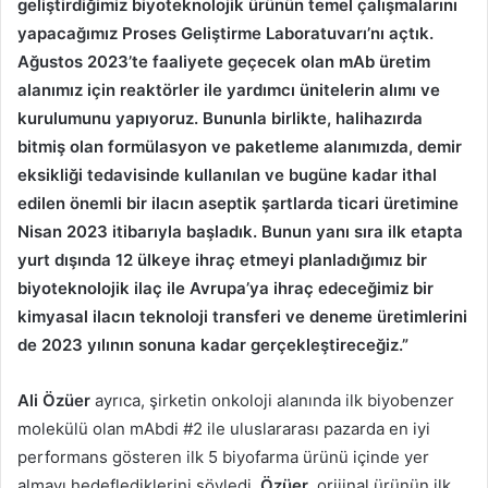
geliştirdiğimiz biyoteknolojik ürünün temel çalışmalarını
yapacağımız Proses Geliştirme Laboratuvarı’nı açtık.
Ağustos 2023’te
faaliyete geçecek olan mAb üretim
alanımız için reaktörler ile yardımcı ünitelerin alımı ve
kurulumunu yapıyoruz. Bununla birlikte, halihazırda
bitmiş olan formülasyon ve paketleme alanımızda, demir
eksikliği tedavisinde kullanılan ve bugüne kadar ithal
edilen önemli bir ilacın aseptik şartlarda ticari üretimine
Nisan 2023 itibarıyla başladık. Bunun yanı sıra ilk etapta
yurt dışında 12 ülkeye ihraç etmeyi planladığımız bir
biyoteknolojik ilaç ile Avrupa’ya ihraç edeceğimiz bir
kimyasal ilacın teknoloji transferi ve deneme üretimlerini
de 2023 yılının sonuna kadar gerçekleştireceğiz.”
Ali Özüer
ayrıca, şirketin onkoloji alanında ilk biyobenzer
molekülü olan mAbdi #2 ile uluslararası pazarda en iyi
performans gösteren ilk 5 biyofarma ürünü içinde yer
almayı hedeflediklerini söyledi.
Özüer
, orijinal ürünün ilk