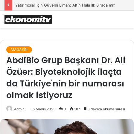
Yatırımcılar İçin Güvenli Liman: Altın Hâlâ İlk Sırada mı?
MAGAZİN
AbdiBio Grup Başkanı Dr. Ali
Özüer: Biyoteknolojik ilaçta
da Türkiye'nin bir numarası
olmak istiyoruz
Admin
5 Mayıs 2023
0
187
3 dakika okuma süresi