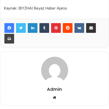
Kaynak: (BYZHA) Beyaz Haber Ajansı
LinkedIn
Tumblr
Pinterest
Reddit
VKontakte
E-Posta ile paylaş
Yazdır
Admin
Web
sitesi