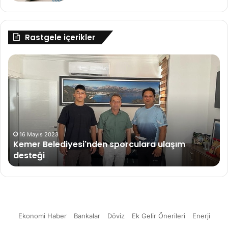
Rastgele içerikler
Kordsa’dan
Kuzey
Amerika’ya
20
Milyon
USD’lık
Kord
Bezi
3 Eylül 2022
iyesi'nden sporculara ulaşım
Kordsa’dan Kuz
Yatırımı
Kord Bezi Yatırı
Ekonomi Haber
Bankalar
Döviz
Ek Gelir Önerileri
Enerji