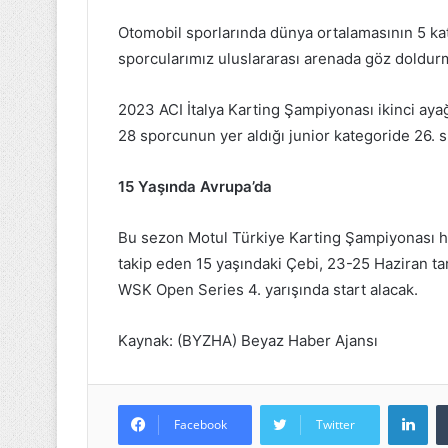
Otomobil sporlarında dünya ortalamasının 5 katı
CAS'a
sporcularımız uluslararası arenada göz doldu
Türk
Hakem:
2023 ACI İtalya Karting Şampiyonası ikinci ay
Av.Erdem
28 sporcunun yer aldığı junior kategoride 26. sı
Egemen
Uluslararası
12 Haziran 2023
Bir
15 Yaşında Avrupa’da
CAS'a Türk Ha
Başarıya
Egemen Uluslar
İmza
Bu sezon Motul Türkiye Karting Şampiyonası har
Başarıya İmza 
Attı
takip eden 15 yaşındaki Çebi, 23-25 Haziran tar
WSK Open Series 4. yarışında start alacak.
Kaynak: (BYZHA) Beyaz Haber Ajansı
Lin
Facebook
Twitter