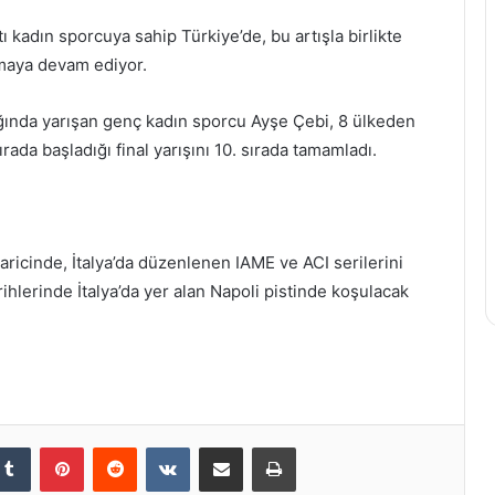
 kadın sporcuya sahip Türkiye’de, bu artışla birlikte
WorldFood
rmaya devam ediyor.
Istanbul’a
Girişimcilik
ağında yarışan genç kadın sporcu Ayşe Çebi, 8 ülkeden
Ekosistemi
rada başladığı final yarışını 10. sırada tamamladı.
Damga
Vurdu
3 Eylül 2022
kem: Av.Erdem
WorldFood Istanbul’a
arası Bir
Girişimcilik Ekosistemi Damg
icinde, İtalya’da düzenlenen IAME ve ACI serilerini
Attı
Vurdu
ihlerinde İtalya’da yer alan Napoli pistinde koşulacak
kedIn
Tumblr
Pinterest
Reddit
VKontakte
E-Posta ile paylaş
Yazdır