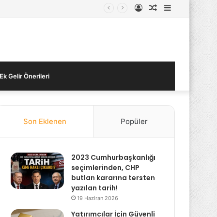
Kayıt
Rastgele
Kenar
Ol
Makale
Bölmesi
Ek Gelir Önerileri
Son Eklenen
Popüler
2023 Cumhurbaşkanlığı
seçimlerinden, CHP
butlan kararına tersten
yazılan tarih!
19 Haziran 2026
Yatırımcılar İçin Güvenli