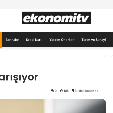
ar İçin Güvenli Liman: Altın Hâlâ İlk Sırada mı?
Bankalar
Kredi Kartı
Yatırım Önerileri
Tarım ve Sanayi
arışıyor
0
188
Bir dakikadan az