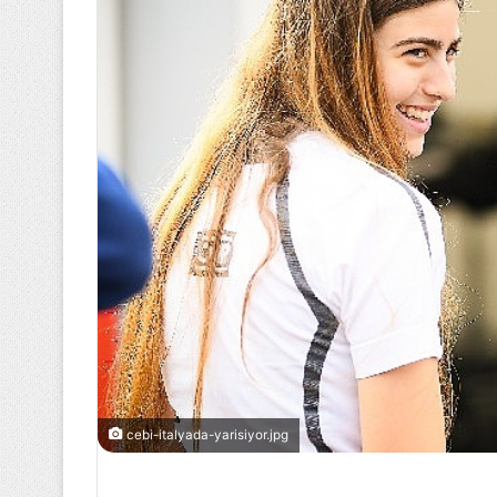
cebi-italyada-yarisiyor.jpg