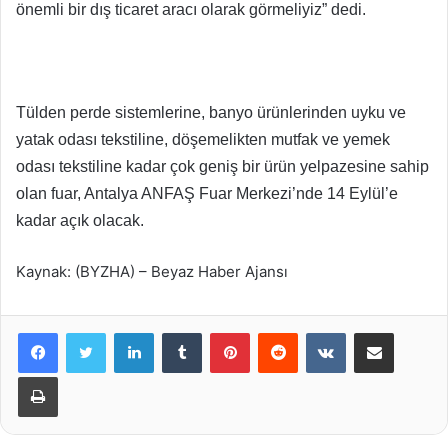
önemli bir dış ticaret aracı olarak görmeliyiz” dedi.
Tülden perde sistemlerine, banyo ürünlerinden uyku ve
yatak odası tekstiline, döşemelikten mutfak ve yemek
odası tekstiline kadar çok geniş bir ürün yelpazesine sahip
olan fuar, Antalya ANFAŞ Fuar Merkezi’nde 14 Eylül’e
kadar açık olacak.
Kaynak: (BYZHA) – Beyaz Haber Ajansı
LinkedIn
Tumblr
Pinterest
Reddit
VKontakte
E-Posta ile paylaş
Yazdır