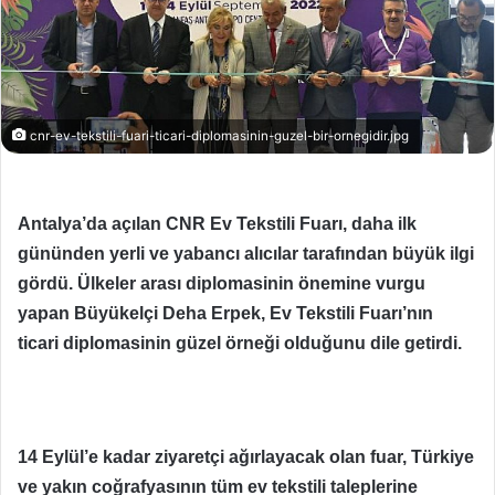
cnr-ev-tekstili-fuari-ticari-diplomasinin-guzel-bir-ornegidir.jpg
Antalya’da açılan CNR Ev Tekstili Fuarı, daha ilk
gününden yerli ve yabancı alıcılar tarafından büyük ilgi
gördü. Ülkeler arası diplomasinin önemine vurgu
yapan
Büyükelçi Deha Erpek, Ev Tekstili Fuarı’nın
ticari diplomasinin güzel örneği olduğunu dile getirdi.
14 Eylül’e kadar ziyaretçi ağırlayacak olan fuar, Türkiye
ve yakın coğrafyasının tüm ev tekstili taleplerine