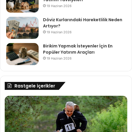
19 Haziran 2026
Döviz Kurlarındaki Hareketlilik Neden
Artıyor?
19 Haziran 2026
Birikim Yapmak İsteyenler İçin En
Popüler Yatırım Araçları
19 Haziran 2026
Rastgele içerikler
Konya
İk
Büyükşehir'den
se
Baba-
en
Çocuk
dö
Oryantiringi
ön
ed