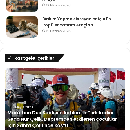
19 Haziran 2026
Birikim Yapmak İsteyenler İçin En
Popüler Yatırım Araçları
19 Haziran 2026
Rastgele içerikler
Marathon
U
Des
20
Sables'a
en
katılan
ye
ilk
de
Türk
ara
kadını
ko
17 Mayıs 2023
Marathon Des Sables'a katılan ilk Türk kadını
Seda
Seda Nur Çelik, Depremden etkilenen çocuklar
Nur
için Sahra Çölü'nde koştu
Çelik,