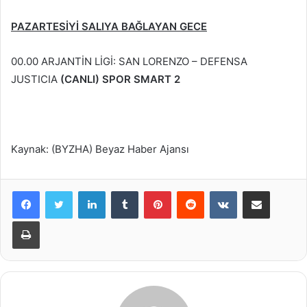
PAZARTESİYİ SALIYA BAĞLAYAN GECE
00.00 ARJANTİN LİGİ: SAN LORENZO – DEFENSA
JUSTICIA
(CANLI) SPOR SMART 2
Kaynak: (BYZHA) Beyaz Haber Ajansı
LinkedIn
Tumblr
Pinterest
Reddit
VKontakte
E-Posta ile paylaş
Yazdır