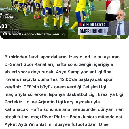
d-smartta-spor-dolu-hafta-sonu.jpg
Birbirinden farklı spor dallarını izleyicileri ile buluşturan
D-Smart Spor Kanalları, hafta sonu zengin içeriğiyle
sizleri spora doyuracak. Asya Şampiyonlar Ligi finali
rövanş maçıyla cumartesi 12.00’de başlayacak spor
keyfiniz, TFF’nin büyük önem verdiği Gelişim Ligi
maçlarıyla sürerken, İspanya Basketbol Ligi, Brezilya Ligi,
Portekiz Ligi ve Arjantin Ligi karşılaşmalarıyla
katlanacak. Hafta sonunun ana menüsünde, dünyanın en
ateşli futbol maçı River Plate – Boca Juniors mücadelesi
Aykut Aydın’ın anlatımı, duayen futbol adamı Ömer