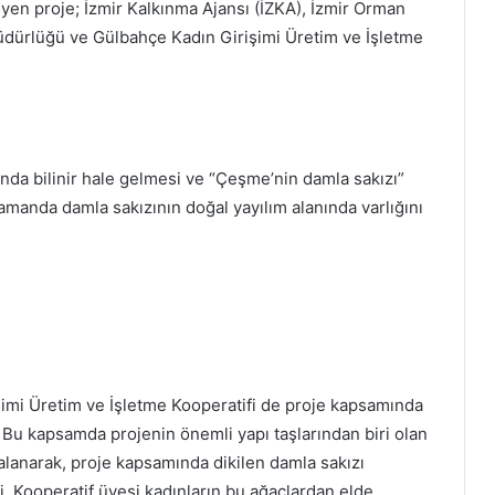
en proje; İzmir Kalkınma Ajansı (İZKA), İzmir Orman
dürlüğü ve Gülbahçe Kadın Girişimi Üretim ve İşletme
nda bilinir hale gelmesi ve “Çeşme’nin damla sakızı”
zamanda damla sakızının doğal yayılım alanında varlığını
şimi Üretim ve İşletme Kooperatifi de proje kapsamında
r. Bu kapsamda projenin önemli yapı taşlarından biri olan
zalanarak, proje kapsamında dikilen damla sakızı
di. Kooperatif üyesi kadınların bu ağaçlardan elde