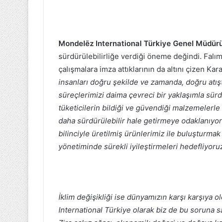
Mondelēz International Türkiye Genel Müdür
sürdürülebilirliğe verdiği öneme değindi. Falım m
çalışmalara imza attıklarının da altını çizen Ka
insanları doğru şekilde ve zamanda, doğru atışt
süreçlerimizi daima çevreci bir yaklaşımla sürdü
tüketicilerin bildiği ve güvendiği malzemelerle d
daha sürdürülebilir hale getirmeye odaklanıyoru
bilinciyle üretilmiş ürünlerimiz ile buluşturmak i
yönetiminde sürekli iyileştirmeleri hedefliyoru
İklim değişikliği ise dünyamızın karşı karşıya
International Türkiye olarak biz de bu soruna s