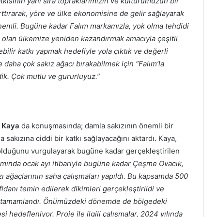
kısının yanı sıra topraklarımızın ve kültürümüzün bir
rttırarak, yöre ve ülke ekonomisine de gelir sağlayarak
nemli. Bugüne kadar Falım markamızla, yok olma tehdidi
anı olan ülkemize yeniden kazandırmak amacıyla çeşitli
bilir katkı yapmak hedefiyle yola çıktık ve değerli
 daha çok sakız ağacı bırakabilmek için “Falım’la
dik. Çok mutlu ve gururluyuz.”
a Kaya
da konuşmasında; damla sakızının önemli bir
akızına ciddi bir katkı sağlayacağını aktardı. Kaya,
 olduğunu vurgulayarak bugüne kadar gerçekleştirilen
mında ocak ayı itibariyle bugüne kadar Çeşme Ovacık,
zı ağaçlarının saha çalışmaları yapıldı. Bu kapsamda 500
 fidanı temin edilerek dikimleri gerçekleştirildi ve
kımı tamamlandı. Önümüzdeki dönemde de bölgedeki
i hedefleniyor. Proje ile ilgili çalışmalar, 2024 yılında