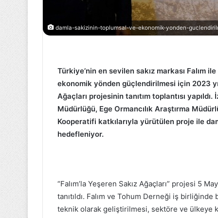
Dolar
damla-sakizinin-toplumsal-ve-ekonomik-yonden-guclendirilme
mı
Altın
Almak
mı
Türkiye’nin en sevilen sakız markası Falım il
Daha
ekonomik yönden güçlendirilmesi için 2023 yıl
Karlı?
Ağaçları projesinin tanıtım toplantısı yapıldı
21 Eylül 2021
Dolar mı Altı
Müdürlüğü, Ege Ormancılık Araştırma Müdürlü
Karlı?
Kooperatifi katkılarıyla yürütülen proje ile d
hedefleniyor.
“Falım’la Yeşeren Sakız Ağaçları” projesi 5 Mayıs
tanıtıldı. Falım ve Tohum Derneği iş birliğinde 
teknik olarak geliştirilmesi, sektöre ve ülkeye