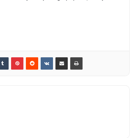
kedIn
Tumblr
Pinterest
Reddit
VKontakte
E-Posta ile paylaş
Yazdır