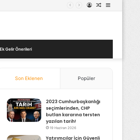
Kayıt
Rastgele
Kenar
Ol
Makale
Bölmesi
Ek Gelir Önerileri
Son Eklenen
Popüler
2023 Cumhurbaşkanlığı
seçimlerinden, CHP
butlan kararına tersten
yazılan tarih!
19 Haziran 2026
Yatırımcılar İçin Güvenli