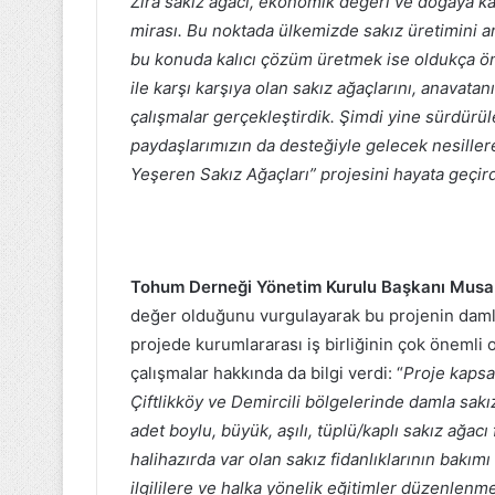
Zira sakız ağacı, ekonomik değeri ve doğaya kat
mirası. Bu noktada ülkemizde sakız üretimini a
bu konuda kalıcı çözüm üretmek ise oldukça ö
ile karşı karşıya olan sakız ağaçlarını, anavat
çalışmalar gerçekleştirdik. Şimdi yine sürdürüle
paydaşlarımızın da desteğiyle gelecek nesillere
Yeşeren Sakız Ağaçları” projesini hayata geçir
Tohum Derneği Yönetim Kurulu Başkanı Mus
değer olduğunu vurgulayarak bu projenin damla s
projede kurumlararası iş birliğinin çok önemli
çalışmalar hakkında da bilgi verdi: “
Proje kapsa
Çiftlikköy ve Demircili bölgelerinde damla sakı
adet boylu, büyük, aşılı, tüplü/kaplı sakız ağacı
halihazırda var olan sakız fidanlıklarının ba
ilgililere ve halka yönelik eğitimler düzenlenmes