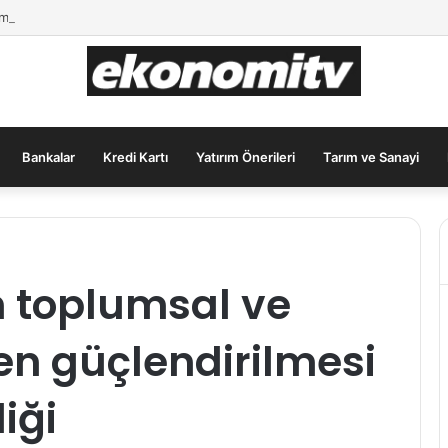
ımcılar İçin Güvenli Liman: Altın Hâlâ İlk Sırada mı?
Bankalar
Kredi Kartı
Yatırım Önerileri
Tarım ve Sanayi
n toplumsal ve
n güçlendirilmesi
liği