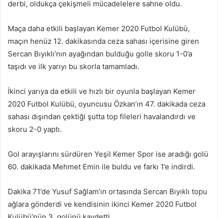
derbi, oldukça çekişmeli mücadelelere sahne oldu.
Maça daha etkili başlayan Kemer 2020 Futbol Kulübü,
maçın henüz 12. dakikasında ceza sahası içerisine giren
Sercan Bıyıklı’nın ayağından bulduğu golle skoru 1-0’a
taşıdı ve ilk yarıyı bu skorla tamamladı.
İkinci yarıya da etkili ve hızlı bir oyunla başlayan Kemer
2020 Futbol Kulübü, oyuncusu Özkan’ın 47. dakikada ceza
sahası dışından çektiği şutta top fileleri havalandırdı ve
skoru 2-0 yaptı.
Gol arayışlarını sürdüren Yeşil Kemer Spor ise aradığı golü
60. dakikada Mehmet Emin ile buldu ve farkı 1’e indirdi.
Dakika 71’de Yusuf Sağlam’ın ortasında Sercan Bıyıklı topu
ağlara gönderdi ve kendisinin ikinci Kemer 2020 Futbol
Kulübü’nün 3. golünü kaydetti.