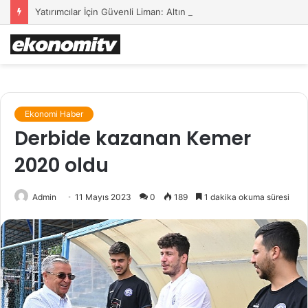
Yatırımcılar İçin Güvenli Liman: Altın Hâlâ İlk Sırada mı?
Ekonomi Haber
Derbide kazanan Kemer
2020 oldu
Admin
11 Mayıs 2023
0
189
1 dakika okuma süresi