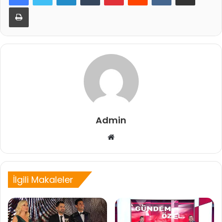
Yazdır
Admin
Web
sitesi
İlgili Makaleler