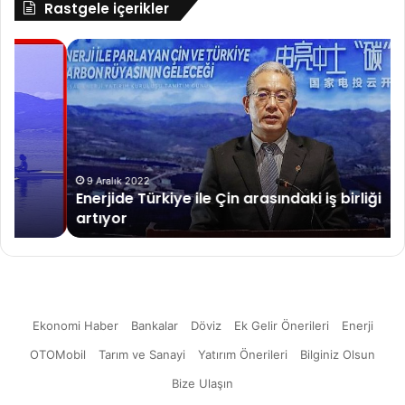
Rastgele içerikler
Enerjide
He
Türkiye
Be
ile
Kr
Çin
Pa
arasındaki
Ya
iş
Str
birliği
artıyor
9 Aralık 2022
Enerjide Türkiye ile Çin arasındaki iş birliği
artıyor
Ekonomi Haber
Bankalar
Döviz
Ek Gelir Önerileri
Enerji
OTOMobil
Tarım ve Sanayi
Yatırım Önerileri
Bilginiz Olsun
Bize Ulaşın