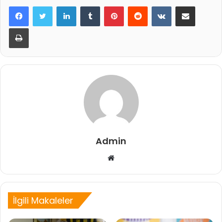
LinkedIn
Tumblr
Pinterest
Reddit
VKontakte
E-Posta ile paylaş
Yazdır
Admin
Web
sitesi
İlgili Makaleler