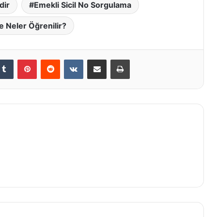
dir
Emekli Sicil No Sorgulama
ile Neler Öğrenilir?
kedIn
Tumblr
Pinterest
Reddit
VKontakte
E-Posta ile paylaş
Yazdır