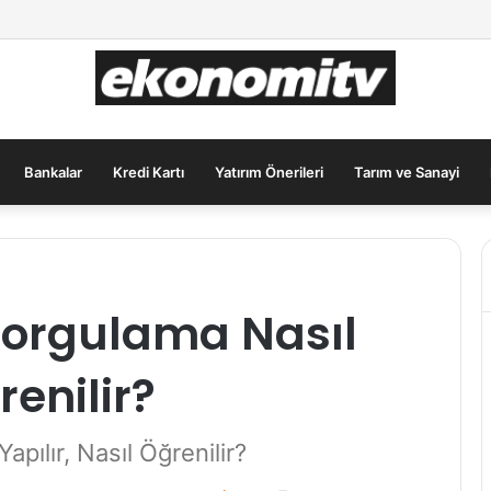
ımcılar İçin Güvenli Liman: Altın Hâlâ İlk Sırada mı?
Bankalar
Kredi Kartı
Yatırım Önerileri
Tarım ve Sanayi
 Sorgulama Nasıl
renilir?
apılır, Nasıl Öğrenilir?