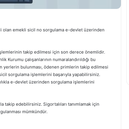
Türk
basketbolunun
lokomotifi
li olan emekli sicil no sorgulama e-devlet üzerinden
Anadolu
Efes,
şampiyonluklarını
21 Haziran 2023
işlemlerinin takip edilmesi için son derece önemlidir.
kutladı
Türk basketbolunun lokomotif
nlik Kurumu çalışanlarının numaralandırıldığı bu
i Sportif
Anadolu Efes,
n yerlerin bulunması, ödenen primlerin takip edilmesi
utlandı
şampiyonluklarını kutladı
cil sorgulama işlemlerini başarıyla yapabilirsiniz.
aylıkla e-devlet üzerinden sorgulama işlemlerini
a takip edebilirsiniz. Sigortalıları tanımlamak için
orgulanması mümkündür.