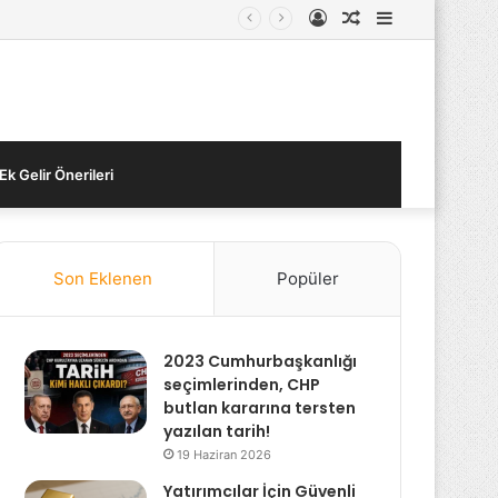
Kayıt
Rastgele
Kenar
Ol
Makale
Bölmesi
Ek Gelir Önerileri
Son Eklenen
Popüler
2023 Cumhurbaşkanlığı
seçimlerinden, CHP
butlan kararına tersten
yazılan tarih!
19 Haziran 2026
Yatırımcılar İçin Güvenli