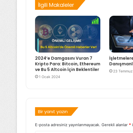
İlgili Makaleler
2024’e Damgasını Vuran 7
İşletmeler
Kripto Para: Bitcoin, Ethereum
Danışmanlı
ve Bu 5 Altcoin İçin Beklentiler
23 Temmuz
1 Ocak 2024
Bir yanıt yazın
E-posta adresiniz yayınlanmayacak.
Gerekli alanlar
*
i