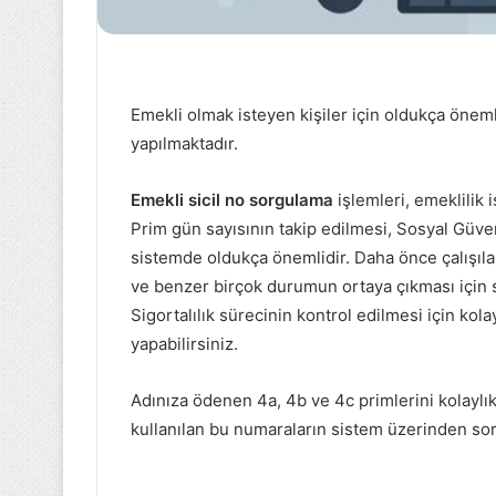
19
Mayıs
Müzikli
Emekli olmak isteyen kişiler için oldukça önem
Sportif
yapılmaktadır.
Gösterilerle
Kutlandı
Emekli sicil no sorgulama
işlemleri, emeklilik 
19 Mayıs 2023
Prim gün sayısının takip edilmesi, Sosyal Güve
19 Mayıs Müzikl
sistemde oldukça önemlidir. Daha önce çalışıla
Gösterilerle K
ve benzer birçok durumun ortaya çıkması için si
Sigortalılık sürecinin kontrol edilmesi için kol
yapabilirsiniz.
Adınıza ödenen 4a, 4b ve 4c primlerini kolaylıkl
kullanılan bu numaraların sistem üzerinden s