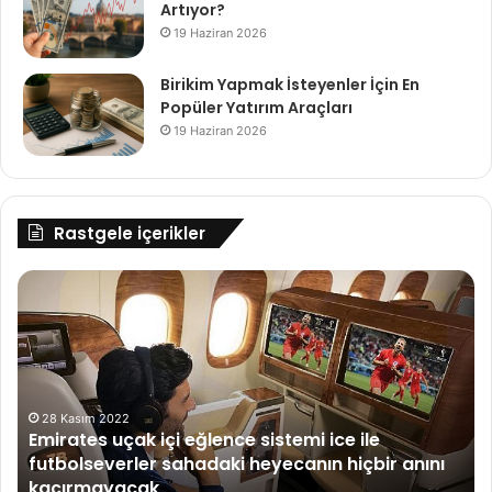
Artıyor?
19 Haziran 2026
Birikim Yapmak İsteyenler İçin En
Popüler Yatırım Araçları
19 Haziran 2026
Rastgele içerikler
Emirates
İn
uçak
Ba
içi
Ha
eğlence
Ba
sistemi
ice
ile
28 Kasım 2022
Emirates uçak içi eğlence sistemi ice ile
futbolseverler
futbolseverler sahadaki heyecanın hiçbir anını
sahadaki
kaçırmayacak
heyecanın