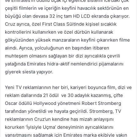
ve Emirates’in ödüllü uçak içi eğlence sistemi ice’daki çok
çeşitli filmlerin ve içeriğin keyfini havacılık sektörünün en
büyüğü olan devasa 32 inç tam HD LCD ekranda çıkarıyor.
Cruz ayrıca, özel First Class Süitinde kişisel sıcaklık
kontrollerini kullanırken ve özel dürbün kullanarak
gökyüzünden yüksek manzaraların keyfini çıkarırken filme
alındı. Ayrıca, yolculuğunun en başından itibaren
muhteşem olmasını sağlayan bir dizi ayrıcalıkla çevrili
yatağında Emirates hidra-aktif nemlendirici pijamalarını
giyerek siesta yapıyor.
Yeni TV reklamlarının her biri, kariyeri boyunca film, dizi ve
reklam dallarında 21 ödül ve 30 adaylık kazanmış, çifte
Oscar ödüllü Hollywood yönetmeni Robert Stromberg
tarafından yönetildi ve hayata geçirildi. Stromberg, TV
reklamlarının Cruz’un kendine has mizah anlayışını
korurken ‘İyisiyle Uçma’ deneyiminin ayrıcalıklarını
yansıtmasını sağlamak için Emirates marka ekibiyle yakın