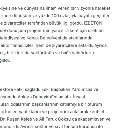
kiye’sine ve dünyasına ilham veren bir vizyonla hareket
erinde dönüşüm ve yüzde 100 uzlaşıyla hayata geçirilen
e ziyaretçiler tarafından büyük ilgi gördü. İZBETON
el dönüşüm projelerinin yanı sıra kent için üretilen
 Belediyesi ve Konak Belediyesi de stantlarında
ktör temsilcileri hem de ziyaretçilere aktardı. Ayrıca,
 iş birlikleri de sektörünün ve bağlı sektörlerin
ğladı.
ktöre katkı sağladı. Eski Başbakan Yardımcısı ve
nüşümde Ankara Deneyimi”ni anlattı. İnşaat
arı odalarının başkanlarının katılımıyla bir oturum
neler, yaptıklarını ve projelerini anlatarak kentsel
f. Dr. Ruşen Keleş ve Ali Faruk Göksu da akademisyen ve
endirdi. Ayrıca, sektör ve sivil toplum kuruluşu ile