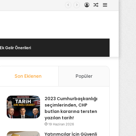
Kayıt
Rastgele
Kenar
Ol
Makale
Bölmesi
Ek Gelir Önerileri
Son Eklenen
Popüler
2023 Cumhurbaşkanlığı
seçimlerinden, CHP
butlan kararına tersten
yazılan tarih!
19 Haziran 2026
Yatırımcılar İçin Güvenli