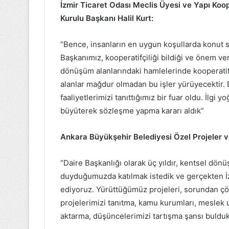
İzmir Ticaret Odası Meclis Üyesi ve Yapı Koo
Kurulu Başkanı Halil Kurt:
“Bence, insanların en uygun koşullarda konut s
Başkanımız, kooperatifçiliği bildiği ve önem ve
dönüşüm alanlarındaki hamlelerinde kooperatifl
alanlar mağdur olmadan bu işler yürüyecektir. 
faaliyetlerimizi tanıttığımız bir fuar oldu. İlgi
büyüterek sözleşme yapma kararı aldık”
Ankara Büyükşehir Belediyesi Özel Projeler
“Daire Başkanlığı olarak üç yıldır, kentsel dönüşü
duyduğumuzda katılmak istedik ve gerçekten İ
ediyoruz. Yürüttüğümüz projeleri, sorundan çö
projelerimizi tanıtma, kamu kurumları, meslek uz
aktarma, düşüncelerimizi tartışma şansı buldu