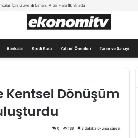
ımcılar İçin Güvenli Liman: Altın Hâlâ İlk Sırada mı?
Bankalar
Kredi Kartı
Yatırım Önerileri
Tarım ve Sanayi
ve Kentsel Dönüşüm
uluşturdu
0
189
3 dakika okuma süresi