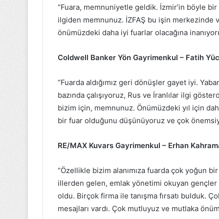
“Fuara, memnuniyetle geldik. İzmir’in böyle bir 
ilgiden memnunuz. İZFAŞ bu işin merkezinde v
önümüzdeki daha iyi fuarlar olacağına inanıyo
Coldwell Banker Yön Gayrimenkul – Fatih Yü
“Fuarda aldığımız geri dönüşler gayet iyi. Yabancı
bazında çalışıyoruz, Rus ve İranlılar ilgi gösterd
bizim için, memnunuz. Önümüzdeki yıl için daha 
bir fuar olduğunu düşünüyoruz ve çok önemsi
RE/MAX Kuvars Gayrimenkul – Erhan Kahram
“Özellikle bizim alanımıza fuarda çok yoğun bir i
illerden gelen, emlak yönetimi okuyan gençler v
oldu. Birçok firma ile tanışma fırsatı bulduk. Ç
mesajları vardı. Çok mutluyuz ve mutlaka önüm