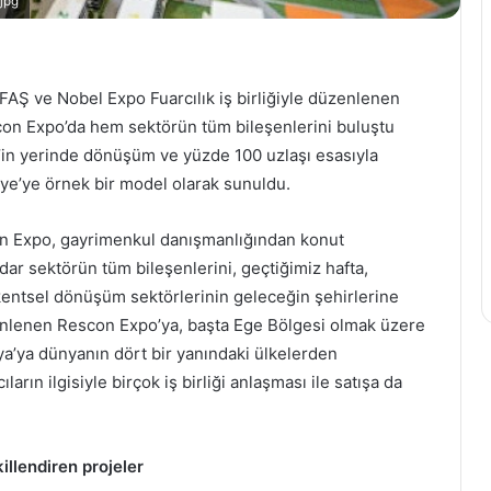
jpg
PTT
AŞ
FAŞ ve Nobel Expo Fuarcılık iş birliğiyle düzenlenen
tarafından
con Expo’da hem sektörün tüm bileşenlerini buluştu
bu
12 Haziran 2023
yıl
PTT AŞ tarafından bu yıl
’in yerinde dönüşüm ve yüzde 100 uzlaşı esasıyla
51'incisi
51'incisi organize edilen
ye’ye örnek bir model olarak sunuldu.
organize
Postacı Yürüyüş Yarışması
edilen
pehlivan
Türkiye Finali, Balıkesir'de
n Expo, gayrimenkul danışmanlığından konut
Postacı
i
gerçekleştirildi
dar sektörün tüm bileşenlerini, geçtiğimiz hafta,
Yürüyüş
Yarışması
e kentsel dönüşüm sektörlerinin geleceğin şehirlerine
Türkiye
nlenen Rescon Expo’ya, başta Ege Bölgesi olmak üzere
Finali,
a’ya dünyanın dört bir yanındaki ülkelerden
Balıkesir'de
ların ilgisiyle birçok iş birliği anlaşması ile satışa da
gerçekleştirildi
illendiren projeler