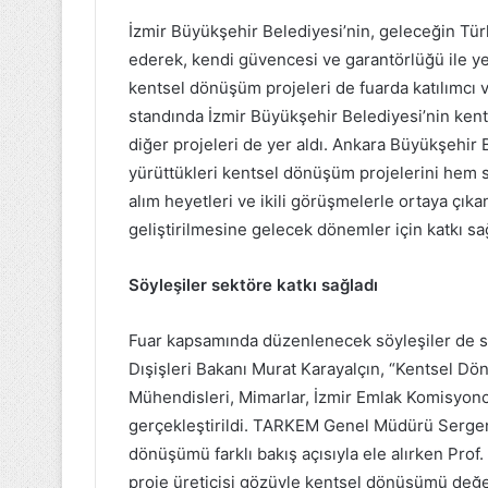
İzmir Büyükşehir Belediyesi’nin, geleceğin Tür
ederek, kendi güvencesi ve garantörlüğü ile y
kentsel dönüşüm projeleri de fuarda katılımcı v
standında İzmir Büyükşehir Belediyesi’nin kents
diğer projeleri de yer aldı. Ankara Büyükşehir
yürüttükleri kentsel dönüşüm projelerini hem se
alım heyetleri ve ikili görüşmelerle ortaya çıkan
geliştirilmesine gelecek dönemler için katkı sa
Söyleşiler sektöre katkı sağladı
Fuar kapsamında düzenlenecek söyleşiler de se
Dışişleri Bakanı Murat Karayalçın, “Kentsel Dö
Mühendisleri, Mimarlar, İzmir Emlak Komisyoncul
gerçekleştirildi. TARKEM Genel Müdürü Sergenç İ
dönüşümü farklı bakış açısıyla ele alırken Pro
proje üreticisi gözüyle kentsel dönüşümü değerl