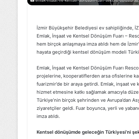
emlak-insaat-ve-kentsel-donusum-fuari-sektoru-bulusturdu.
astrol
Salbaş'ta
Ford
başpehlivan
İzmir Büyükşehir Belediyesi ev sahipliğinde, İZ
Team
Mehmet
Emlak, İnşaat ve Kentsel Dönüşüm Fuarı – Res
ürkiye,
Çelebi
eşil
hem birçok anlaşmaya imza atıldı hem de İzmir
Bursa
hayata geçirdiği kentsel dönüşüm modeli Türki
22 Mayıs 2023
allisi'ni
Castrol Ford Team Türkiye,
22 Mayıs 2023
irvede
Yeşil Bursa Rallisi'ni Zirvede
Salbaş'ta baş
Emlak, İnşaat ve Kentsel Dönüşüm Fuarı Resco
Tamamladı
Tamamladı
Mehmet Çeleb
projelerine, kooperatiflerden arsa ofislerine ka
fuarizmir’de bir araya getirdi. Emlak, inşaat v
hizmet etmesine katkı sağlamak amacıyla düze
Türkiye’nin birçok şehrinden ve Avrupa’dan Asy
ziyaretçiler geldi. Fuar boyunca, yerli ve yabancı
imza atıldı.
Kentsel dönüşümde geleceğin Türkiyesi’ni şek