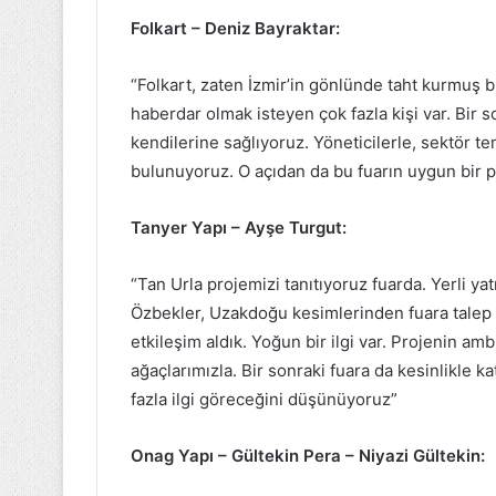
Folkart – Deniz Bayraktar:
“Folkart, zaten İzmir’in gönlünde taht kurmuş bi
haberdar olmak isteyen çok fazla kişi var. Bir so
kendilerine sağlıyoruz. Yöneticilerle, sektör tems
bulunuyoruz. O açıdan da bu fuarın uygun bi
Tanyer Yapı – Ayşe Turgut:
“Tan Urla projemizi tanıtıyoruz fuarda. Yerli yatı
Özbekler, Uzakdoğu kesimlerinden fuara talep
etkileşim aldık. Yoğun bir ilgi var. Projenin am
ağaçlarımızla. Bir sonraki fuara da kesinlikl
fazla ilgi göreceğini düşünüyoruz”
Onag Yapı – Gültekin Pera – Niyazi Gültekin: