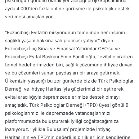
psikoloğun gönüllü olarak yer alacağı proje kapsamında
ayda 4.000’den fazla online görüşme ile psikolojik destek
verilmesi amaçlanıyor.
“Eczacıbaşı Evital’in misyonunun temelinde her insanın
sağlıklı yaşam hakkına sahip olması yatıyor” diyen
Eczacıbaşı İlaç Sınai ve Finansal Yatırımlar CEO’su ve
Eczacıbaşı Evital Başkanı Emin Fadıllıoğlu, “evital olarak en
temel hedeflerimizden biri, sağlık çözümüne ihtiyaç duyan
ve bu çözümleri sunan paydaşları bir araya getirmek.
Ülkemizin yaşadığı bu zor günlerde biz de Türk Psikologlar
Derneği ve İhtiyaç Haritası’yla güçlerimizi birleştirerek
evital aracılığıyla depremzedelerimize destek olmayı
amaçladık. Türk Psikologlar Derneği (TPD) üyesi gönüllü
psikologlarımız ile depremzede vatandaşlarımızı
platformumuzda buluşturarak iyiliği çoğaltacağımıza
inanıyoruz. ‘İyilikle Buluşalım’ projemizde İhtiyaç
Haritası’nın ve TPD’nin değerli iş birlikleri için kendilerine