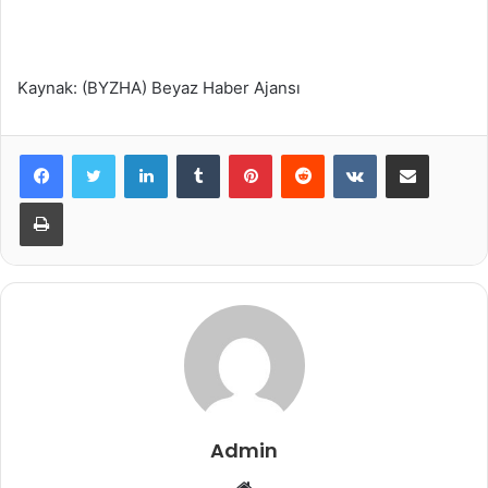
Kaynak: (BYZHA) Beyaz Haber Ajansı
LinkedIn
Tumblr
Pinterest
Reddit
VKontakte
E-Posta ile paylaş
Yazdır
Admin
Web