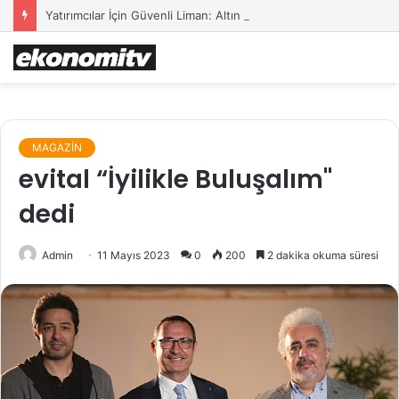
Yatırımcılar İçin Güvenli Liman: Altın Hâlâ İlk Sırada mı?
MAGAZİN
evital “İyilikle Buluşalım"
dedi
Admin
11 Mayıs 2023
0
200
2 dakika okuma süresi