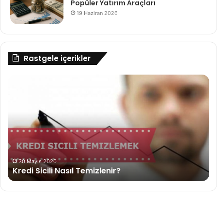
Popüler Yatırım Araçları
19 Haziran 2026
Rastgele içerikler
Kredi
De
Sicili
ye
Nasıl
ya
Temizlenir?
al
da
ön
30 Mayıs 2020
Kredi Sicili Nasıl Temizlenir?