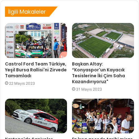
İlgili Makaleler
Castrol Ford Team Türkiye,
Başkan Altay:
Yeşil Bursa Rallisi'ni Zirvede
“Konyaspor'un Kayacık
Tamamladı
Tesislerine İki Çim Saha
Kazandırıyoruz"
22 Mayıs 2023
31 Mayıs 2023