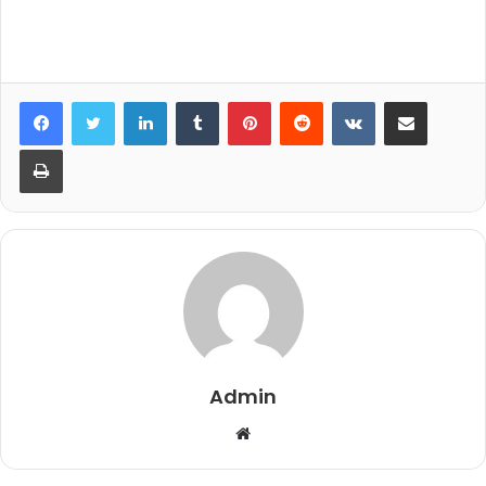
LinkedIn
Tumblr
Pinterest
Reddit
VKontakte
E-Posta ile paylaş
Yazdır
Admin
Web
sitesi