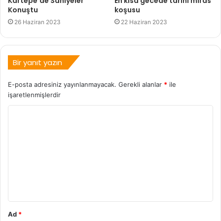
Kartepe'de Saniyeler
En kısa gecede tarihi miras
Konuştu
koşusu
26 Haziran 2023
22 Haziran 2023
Bir yanıt yazın
E-posta adresiniz yayınlanmayacak.
Gerekli alanlar
*
ile
işaretlenmişlerdir
Ad
*