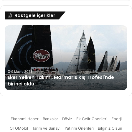
Rastgele içerikler
Eker
GS
Yelken
Ba
Takımı,
İb
Marmaris
Ha
Kış
Ha
Trofesi'nde
Ko
birinci
Pr
oldu
Kat
9 Mayıs 2023
Eker Yelken Takımı, Marmaris Kış Trofesi'nde
birinci oldu
Ekonomi Haber
Bankalar
Döviz
Ek Gelir Önerileri
Enerji
OTOMobil
Tarım ve Sanayi
Yatırım Önerileri
Bilginiz Olsun