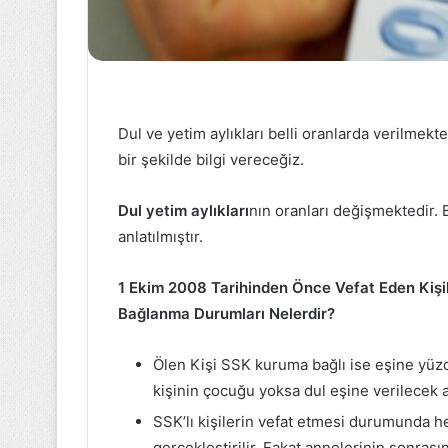
Four
Points
by
Sheraton
Dul ve yetim aylıkları belli oranlarda verilmekt
yelken
bir şekilde bilgi vereceğiz.
takımı
10 Mayıs 2023
BAU
Four Points by
Bosphorus
Dul yetim aylıkları
nın oranları değişmektedir. 
takımı BAU Bos
Sailing
anlatılmıştır.
Cup'ta şampiy
Cup'ta
şampiyon
oldu
1 Ekim 2008 Tarihinden Önce Vefat Eden Kişil
Bağlanma Durumları Nelerdir?
Ölen Kişi SSK kuruma bağlı ise eşine yüzd
kişinin çocuğu yoksa dul eşine verilecek a
SSK’lı kişilerin vefat etmesi durumunda 
gerçekleştirilir. Fakat annelerinin sonras