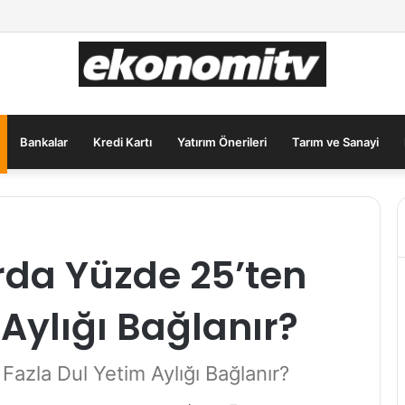
lar İçin Güvenli Liman: Altın Hâlâ İlk Sırada mı?
Bankalar
Kredi Kartı
Yatırım Önerileri
Tarım ve Sanayi
da Yüzde 25’ten
 Aylığı Bağlanır?
azla Dul Yetim Aylığı Bağlanır?