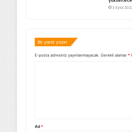
yükseltece
3 Eylül 202
Bir yanıt yazın
E-posta adresiniz yayınlanmayacak.
Gerekli alanlar
*
i
Ad
*