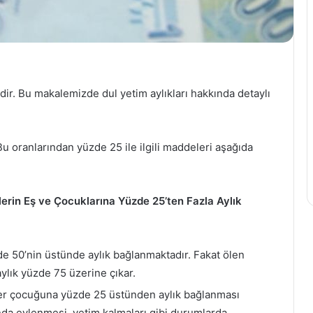
Danfoss
Türkiye,
Orta
Doğu
edir. Bu makalemizde dul yetim aylıkları hakkında detaylı
ve
23 Aralık 2022
Afrika,
Danfoss Türkiye, Orta Doğu v
OneTeamOneGoal
 Sheraton yelken
Afrika, OneTeamOneGoal
etkinliğinde
Bu oranlarından yüzde 25 ile ilgili maddeleri aşağıda
phorus Sailing
etkinliğinde iş ortaklarıyla bir
iş
on oldu
araya geldi
ortaklarıyla
bir
araya
erin Eş ve Çocuklarına Yüzde 25’ten Fazla Aylık
geldi
e 50’nin üstünde aylık bağlanmaktadır. Fakat ölen
ylık yüzde 75 üzerine çıkar.
her çocuğuna yüzde 25 üstünden aylık bağlanması
ında evlenmesi, yetim kalmaları gibi durumlarda