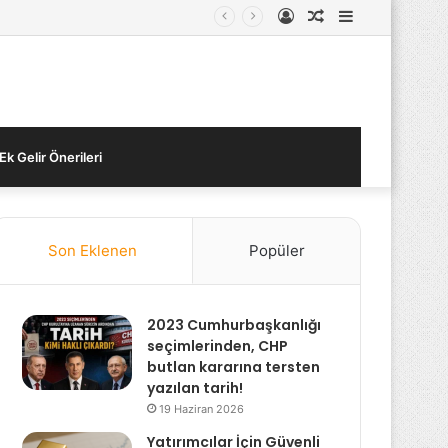
Kayıt
Rastgele
Kenar
Ol
Makale
Bölmesi
Ek Gelir Önerileri
Son Eklenen
Popüler
2023 Cumhurbaşkanlığı
seçimlerinden, CHP
butlan kararına tersten
yazılan tarih!
19 Haziran 2026
Yatırımcılar İçin Güvenli