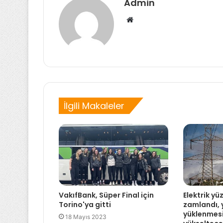
Admin
Web
sitesi
İlgili Makaleler
VakıfBank, Süper Final için
Elektrik yü
Torino'ya gitti
zamlandı, 
yüklenmesi
18 Mayıs 2023