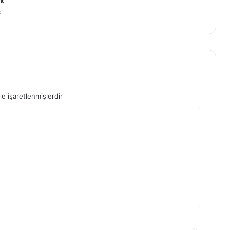
k
2
le işaretlenmişlerdir