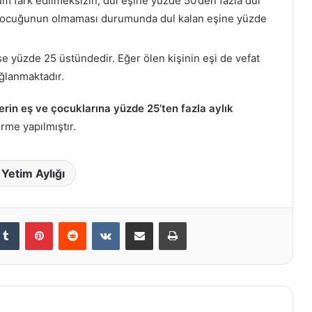
um fark edilmeksizin, dul eşine yüzde 50’den fazla dul
n çocuğunun olmaması durumunda dul kalan eşine yüzde
ise yüzde 25 üstündedir. Eğer ölen kişinin eşi de vefat
ğlanmaktadır.
erin eş ve çocuklarına yüzde 25’ten fazla aylık
dirme yapılmıştır.
 Yetim Aylığı
kedIn
Tumblr
Pinterest
Reddit
VKontakte
E-Posta ile paylaş
Yazdır