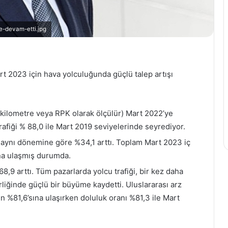
Bırakmam
e-devam-etti.jpg
Seni
Türkiyem
Kampanyası
12 Mayıs 2023
Dahilinde
Bırakmam Seni Türkiyem
art 2023 için hava yolculuğunda güçlü talep artışı
Oynanacak
Kampanyası Dahilinde
Sabah
Oynanacak Sabah FC –
FC
an altın
Beşiktaş Kardeşlik Maçı
u kilometre veya RPK olarak ölçülür) Mart 2022’ye
–
Cumartesi Akşamı Kanal D'd
Beşiktaş
trafiği % 88,0 ile Mart 2019 seviyelerinde seyrediyor.
Kardeşlik
lın aynı dönemine göre %34,1 arttı. Toplam Mart 2023 iç
Maçı
una ulaşmış durumda.
Cumartesi
Akşamı
68,9 arttı. Tüm pazarlarda yolcu trafiği, bir kez daha
Kanal
rliğinde güçlü bir büyüme kaydetti. Uluslararası arz
D'de
in %81,6’sına ulaşırken doluluk oranı %81,3 ile Mart