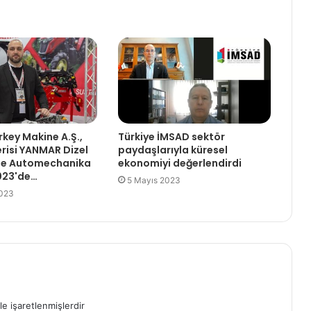
key Makine A.Ş.,
Türkiye İMSAD sektör
erisi YANMAR Dizel
paydaşlarıyla küresel
ile Automechanika
ekonomiyi değerlendirdi
023'de…
5 Mayıs 2023
2023
le işaretlenmişlerdir