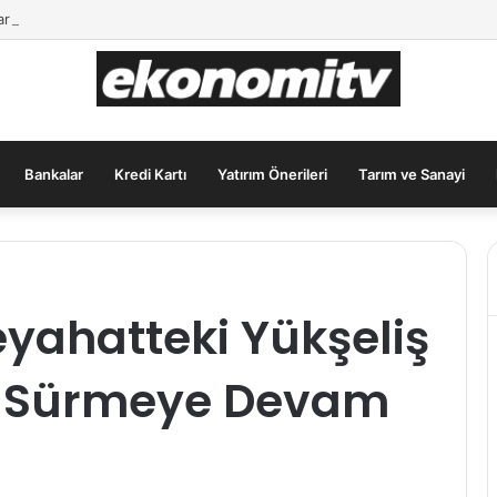
ar İçin Güvenli Liman: Altın Hâlâ İlk Sırada mı?
Bankalar
Kredi Kartı
Yatırım Önerileri
Tarım ve Sanayi
yahatteki Yükşeliş
a Sürmeye Devam