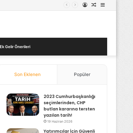
Kayıt
Rastgele
Kenar
Ol
Makale
Bölmesi
Ek Gelir Önerileri
Son Eklenen
Popüler
2023 Cumhurbaşkanlığı
seçimlerinden, CHP
butlan kararına tersten
yazılan tarih!
19 Haziran 2026
Yatırımcılar İçin Güvenli