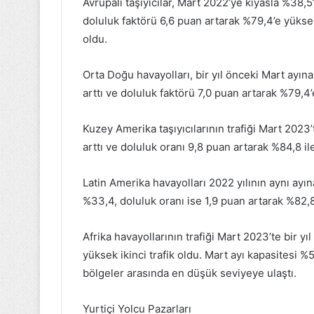
Avrupalı taşıyıcılar, Mart 2022’ye kıyasla %38,5’li
doluluk faktörü 6,6 puan artarak %79,4’e yüksel
oldu.
Orta Doğu havayolları, bir yıl önceki Mart ayına
arttı ve doluluk faktörü 7,0 puan artarak %79,4’
Kuzey Amerika taşıyıcılarının trafiği Mart 202
arttı ve doluluk oranı 9,8 puan artarak %84,8 i
Latin Amerika havayolları 2022 yılının aynı ayın
%33,4, doluluk oranı ise 1,9 puan artarak %82,8
Afrika havayollarının trafiği Mart 2023’te bir y
yüksek ikinci trafik oldu. Mart ayı kapasitesi %
bölgeler arasında en düşük seviyeye ulaştı.
Yurtiçi Yolcu Pazarları