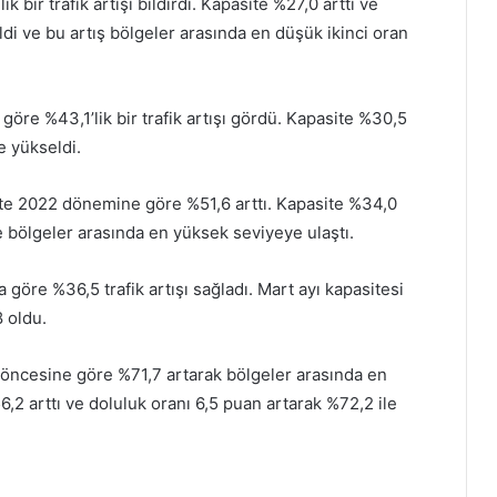
k bir trafik artışı bildirdi. Kapasite %27,0 arttı ve
di ve bu artış bölgeler arasında en düşük ikinci oran
 göre %43,1’lik bir trafik artışı gördü. Kapasite %30,5
e yükseldi.
3’te 2022 dönemine göre %51,6 arttı. Kapasite %34,0
le bölgeler arasında en yüksek seviyeye ulaştı.
a göre %36,5 trafik artışı sağladı. Mart ayı kapasitesi
 oldu.
ıl öncesine göre %71,7 artarak bölgeler arasında en
56,2 arttı ve doluluk oranı 6,5 puan artarak %72,2 ile