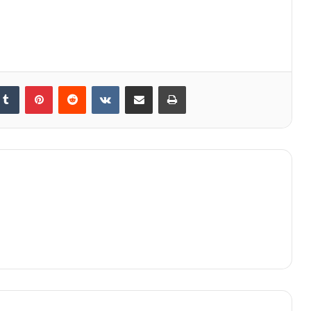
kedIn
Tumblr
Pinterest
Reddit
VKontakte
E-Posta ile paylaş
Yazdır