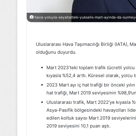
Osmangazili
hava-yoluyla-seyahatteki-yukselis-mart-ayinda-da-surmey
badmintoncudan
altın
madalya
Uluslararası Hava Taşımacılığı Birliği (IATA), M
olduğunu duyurdu.
11 Haziran 2023
Osmangazili
badmintoncud
Mart 2023’teki toplam trafik (ücretli yolc
madalya
kıyasla %52,4 arttı. Küresel olarak, yolcu 
2023 Mart ayı iç hat trafiği bir önceki yı
hat trafiği, Mart 2019 seviyesinin %98,9’
Uluslararası trafik, Mart 2022’ye kıyasla %
Asya-Pasifik bölgesindeki havayolları lide
edilen koltuk sayısı Mart 2019 seviyelerin
2019 seviyesini 10,1 puan aştı.