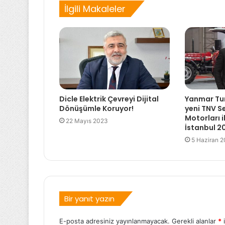
İlgili Makaleler
Dicle Elektrik Çevreyi Dijital
Yanmar Tur
Dönüşümle Koruyor!
yeni TNV S
Motorları 
22 Mayıs 2023
İstanbul 2
5 Haziran 
Bir yanıt yazın
E-posta adresiniz yayınlanmayacak.
Gerekli alanlar
*
i