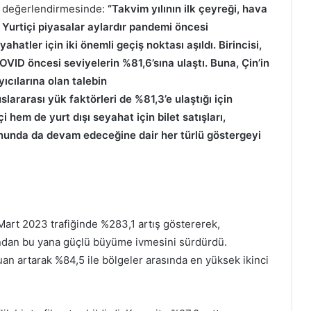
ili değerlendirmesinde:
“Takvim yılının ilk çeyreği, hava
. Yurtiçi piyasalar aylardır pandemi öncesi
hatler için iki önemli geçiş noktası aşıldı. Birincisi,
OVID öncesi seviyelerin %81,6’sına ulaştı. Buna, Çin’in
ıcılarına olan talebin
lararası yük faktörleri de %81,3’e ulaştığı için
i hem de yurt dışı seyahat için bilet satışları,
unda da devam edeceğine dair her türlü göstergeyi
 Mart 2023 trafiğinde %283,1 artış göstererek,
sından bu yana güçlü büyüme ivmesini sürdürdü.
uan artarak %84,5 ile bölgeler arasında en yüksek ikinci