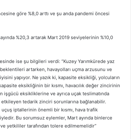
l öncesine göre %8,0 arttı ve şu anda pandemi öncesi
rt ayında %20,3 artarak Mart 2019 seviyelerinin %10,0
rmesinde ise şu bilgileri verdi: “Kuzey Yarımkürede yaz
beklentileri artarken, havayolları uçma arzusunu ve
yisini yapıyor. Ne yazık ki, kapasite eksikliği, yolcuların
kapasite eksikliğinin bir kısmı, havacılık değer zincirinin
n işgücü eksikliklerine ve ayrıca uçak teslimatında
kileyen tedarik zinciri sorunlarına bağlanabilir.
çuş iptallerinin önemli bir kısmı, hava trafik
niyledir. Bu sorumsuz eylemler, Mart ayında binlerce
ve yetkililer tarafından tolere edilmemelidir”