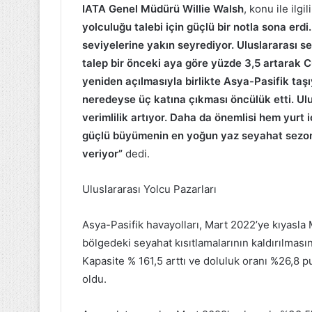
IATA Genel Müdürü Willie Walsh
, konu ile ilg
yolculuğu talebi için güçlü bir notla sona erdi
seviyelerine yakın seyrediyor. Uluslararası seya
talep bir önceki aya göre yüzde 3,5 artarak C
yeniden açılmasıyla birlikte Asya-Pasifik taşıy
neredeyse üç katına çıkması öncülük etti. Ulus
verimlilik artıyor. Daha da önemlisi hem yurt iç
güçlü büyümenin en yoğun yaz seyahat sezon
veriyor”
dedi.
Uluslararası Yolcu Pazarları
Asya-Pasifik havayolları, Mart 2022’ye kıyasla
bölgedeki seyahat kısıtlamalarının kaldırılma
Kapasite % 161,5 arttı ve doluluk oranı %26,8 p
oldu.