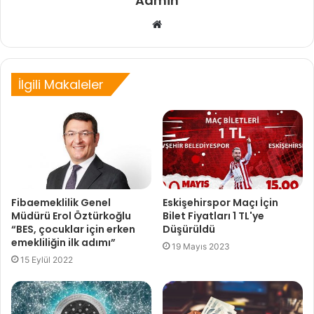
Admin
Web
sitesi
İlgili Makaleler
Fibaemeklilik Genel
Eskişehirspor Maçı İçin
Müdürü Erol Öztürkoğlu
Bilet Fiyatları 1 TL'ye
“BES, çocuklar için erken
Düşürüldü
emekliliğin ilk adımı”
19 Mayıs 2023
15 Eylül 2022