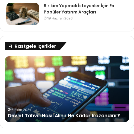
Birikim Yapmak İsteyenler İçin En
Popüler Yatırım Araçları
19 Haziran 2026
Rastgele içerikler
Devlet
A
Tahvili
Sp
Nasıl
Ku
Alınır
Sp
Ne
Av
Kadar
Kazandırır?
r
6 Ekim 2021
Devlet Tahvili Nasıl Alınır Ne Kadar Kazandırır?