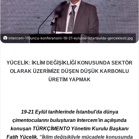
intercem-110uncu-konferansini-19-21-eylulde-istanbulda-gerceklesti.jpg
YÜCELİK: İKLİM DEĞİŞİKLİĞİ KONUSUNDA SEKTÖR
OLARAK ÜZERİMİZE DÜŞEN DÜŞÜK KARBONLU
ÜRETİM YAPMAK
19-21 Eylül tarihlerinde İstanbul’da dünya
çimentocularını buluşturan Intercem’in açılışında
konuşan TÜRKÇİMENTO Yönetim Kurulu Başkanı
Fatih Yücelik
, “İklim değişikliyle mücadele konusunda