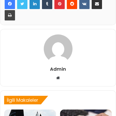
Yazdır
Admin
Web
sitesi
İlgili Makaleler