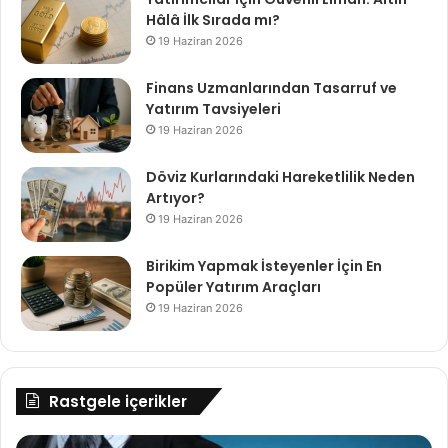
Hâlâ İlk Sırada mı?
19 Haziran 2026
Finans Uzmanlarından Tasarruf ve
Yatırım Tavsiyeleri
19 Haziran 2026
Döviz Kurlarındaki Hareketlilik Neden
Artıyor?
19 Haziran 2026
Birikim Yapmak İsteyenler İçin En
Popüler Yatırım Araçları
19 Haziran 2026
Rastgele içerikler
2023
Wi