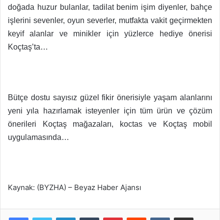
doğada huzur bulanlar, tadilat benim işim diyenler, bahçe
işlerini sevenler, oyun severler, mutfakta vakit geçirmekten
keyif alanlar ve minikler için yüzlerce hediye önerisi
Koçtaş’ta…
Bütçe dostu sayısız güzel fikir önerisiyle yaşam alanlarını
yeni yıla hazırlamak isteyenler için tüm ürün ve çözüm
önerileri Koçtaş mağazaları, koctas ve Koçtaş mobil
uygulamasında…
Kaynak: (BYZHA) – Beyaz Haber Ajansı
LinkedIn
Tumblr
Pinterest
Reddit
VKontakte
E-Posta ile paylaş