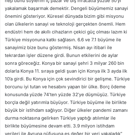
hep bunu söylerim iç pazar ve dış ihracatta yüzde 50’yi
yakalamak başarmak demektir. Dengeli büyümemiz sanayi
önemini gösteriyor. Küresel dünyada bizim gibi misyonu
olan ülkelerin sanayi ve teknoloji gerçekten önemli. Hem
endüstri hem de akıllı cihazların çekici güç olması lazım ki
Türkiye misyonuna katkı sağlasın. 6.6 ve 7.1 büyüme ile
sanayimiz bize bunu göstermiş. Nisan ayı itibari ile
tekrardan işler düzene girdi. Bunun etkilerini de aylar
sonra göreceğiz. Konya bir sanayi şehri 3 milyar 260 bin
dolarla Konya 11. sıraya geldi şuan için Konya ilk 3 ayda ilk
10’a girdi. Bu Konya için çok sevindirici bir gelişme. Türkiye
borcunu iyi tutan ve hesabını yapan bir ülke. Borç ödeme
konusunda yüzde 74’ten yüzde 32’ye düşmüşüz. Türkiye
borçla değil yatırımla büyüyor. Türkiye büyüme ile birlikte
büyük bir istihdam sağlıyor. Diğer ülkeler pandemi zamanı
durma noktasına gelirken Türkiye yaptığı atılımlar ile
birlikte büyümesine devam etti. 3.9 milyon istihdam
verileri ile Avrupa nüfusuna eş değer bir veri yakaladık”