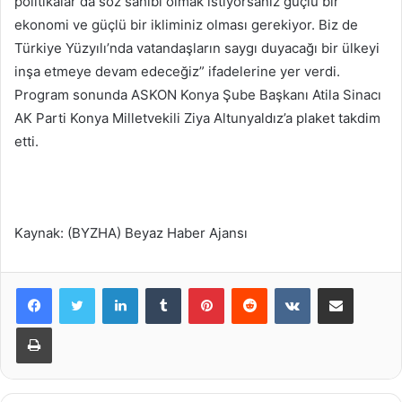
politikalar da söz sahibi olmak istiyorsanız güçlü bir
ekonomi ve güçlü bir ikliminiz olması gerekiyor. Biz de
Türkiye Yüzyılı’nda vatandaşların saygı duyacağı bir ülkeyi
inşa etmeye devam edeceğiz” ifadelerine yer verdi.
Program sonunda ASKON Konya Şube Başkanı Atila Sinacı
AK Parti Konya Milletvekili Ziya Altunyaldız’a plaket takdim
etti.
Kaynak: (BYZHA) Beyaz Haber Ajansı
LinkedIn
Tumblr
Pinterest
Reddit
VKontakte
E-Posta ile paylaş
Yazdır