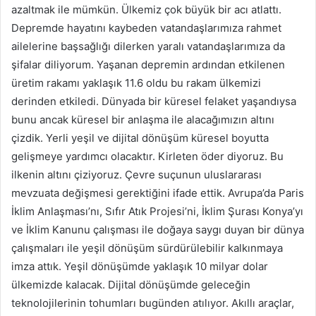
azaltmak ile mümkün. Ülkemiz çok büyük bir acı atlattı.
Depremde hayatını kaybeden vatandaşlarımıza rahmet
ailelerine başsağlığı dilerken yaralı vatandaşlarımıza da
şifalar diliyorum. Yaşanan depremin ardından etkilenen
üretim rakamı yaklaşık 11.6 oldu bu rakam ülkemizi
derinden etkiledi. Dünyada bir küresel felaket yaşandıysa
bunu ancak küresel bir anlaşma ile alacağımızın altını
çizdik. Yerli yeşil ve dijital dönüşüm küresel boyutta
gelişmeye yardımcı olacaktır. Kirleten öder diyoruz. Bu
ilkenin altını çiziyoruz. Çevre suçunun uluslararası
mevzuata değişmesi gerektiğini ifade ettik. Avrupa’da Paris
İklim Anlaşması’nı, Sıfır Atık Projesi’ni, İklim Şurası Konya’yı
ve İklim Kanunu çalışması ile doğaya saygı duyan bir dünya
çalışmaları ile yeşil dönüşüm sürdürülebilir kalkınmaya
imza attık. Yeşil dönüşümde yaklaşık 10 milyar dolar
ülkemizde kalacak. Dijital dönüşümde geleceğin
teknolojilerinin tohumları bugünden atılıyor. Akıllı araçlar,