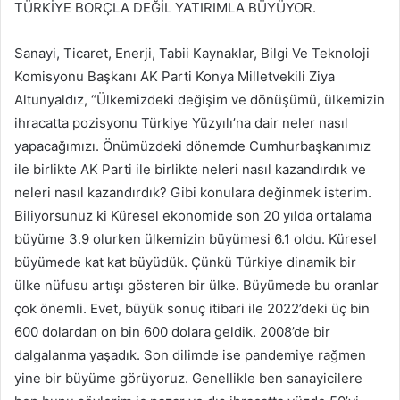
TÜRKİYE BORÇLA DEĞİL YATIRIMLA BÜYÜYOR.
Sanayi, Ticaret, Enerji, Tabii Kaynaklar, Bilgi Ve Teknoloji
Komisyonu Başkanı AK Parti Konya Milletvekili Ziya
Altunyaldız, “Ülkemizdeki değişim ve dönüşümü, ülkemizin
ihracatta pozisyonu Türkiye Yüzyılı’na dair neler nasıl
yapacağımızı. Önümüzdeki dönemde Cumhurbaşkanımız
ile birlikte AK Parti ile birlikte neleri nasıl kazandırdık ve
neleri nasıl kazandırdık? Gibi konulara değinmek isterim.
Biliyorsunuz ki Küresel ekonomide son 20 yılda ortalama
büyüme 3.9 olurken ülkemizin büyümesi 6.1 oldu. Küresel
büyümede kat kat büyüdük. Çünkü Türkiye dinamik bir
ülke nüfusu artışı gösteren bir ülke. Büyümede bu oranlar
çok önemli. Evet, büyük sonuç itibari ile 2022’deki üç bin
600 dolardan on bin 600 dolara geldik. 2008’de bir
dalgalanma yaşadık. Son dilimde ise pandemiye rağmen
yine bir büyüme görüyoruz. Genellikle ben sanayicilere