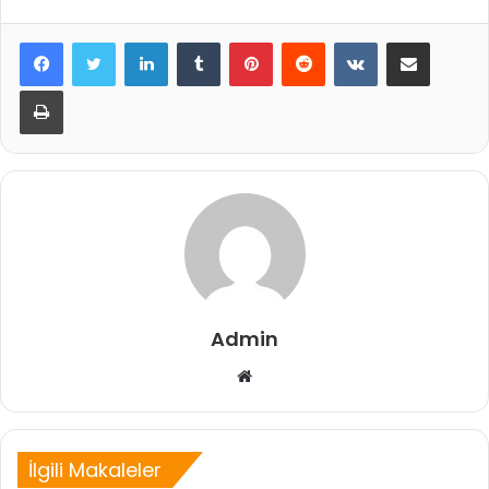
LinkedIn
Tumblr
Pinterest
Reddit
VKontakte
E-Posta ile paylaş
Yazdır
Admin
Web
sitesi
İlgili Makaleler