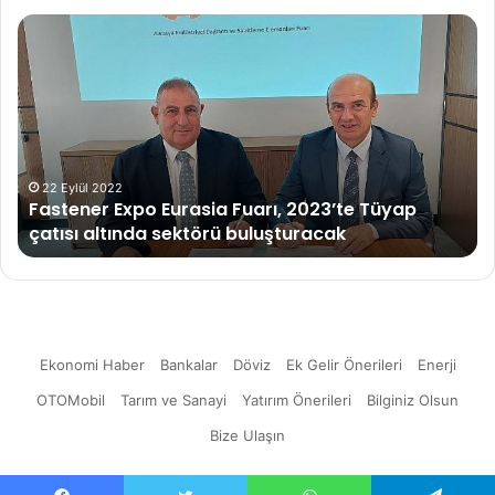
Fastener
Kr
Expo
Pa
Eurasia
Kay
Fuarı,
Giz
2023’te
Ha
Tüyap
Ve
çatısı
Pa
altında
22 Eylül 2022
Fastener Expo Eurasia Fuarı, 2023’te Tüyap
sektörü
çatısı altında sektörü buluşturacak
buluşturacak
Ekonomi Haber
Bankalar
Döviz
Ek Gelir Önerileri
Enerji
OTOMobil
Tarım ve Sanayi
Yatırım Önerileri
Bilginiz Olsun
Bize Ulaşın