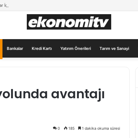
lar İçin Güvenli Liman: Altın Hâlâ İlk Sırada mı?
Bankalar
Kredi Kartı
Yatırım Önerileri
Tarım ve Sanayi
yolunda avantajı
0
185
1 dakika okuma süresi