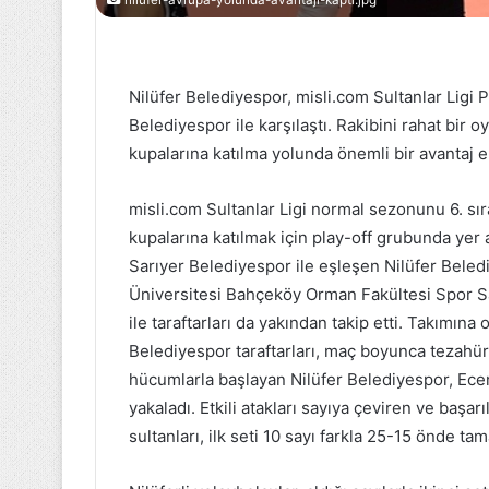
nilufer-avrupa-yolunda-avantaji-kapti.jpg
Bayraklı
Belediyesinden
Nilüfer Belediyespor, misli.com Sultanlar Ligi
tekvandoda
Belediyespor ile karşılaştı. Rakibini rahat bir 
Türkiye
derecesi
kupalarına katılma yolunda önemli bir avantaj el
misli.com Sultanlar Ligi normal sezonunu 6. s
16 Aralık 2022
Bayraklı Beled
kupalarına katılmak için play-off grubunda yer a
tekvandoda Tü
Sarıyer Belediyespor ile eşleşen Nilüfer Beled
Üniversitesi Bahçeköy Orman Fakültesi Spor Sa
ile taraftarları da yakından takip etti. Takımın
Belediyespor taraftarları, maç boyunca tezahürat
hücumlarla başlayan Nilüfer Belediyespor, Ecenu
yakaladı. Etkili atakları sayıya çeviren ve başa
sultanları, ilk seti 10 sayı farkla 25-15 önde ta