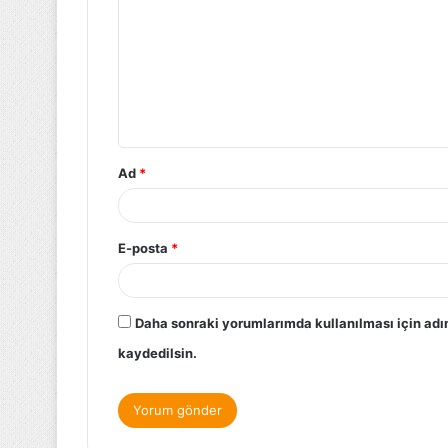
Ad
*
E-posta
*
Daha sonraki yorumlarımda kullanılması için adı
kaydedilsin.