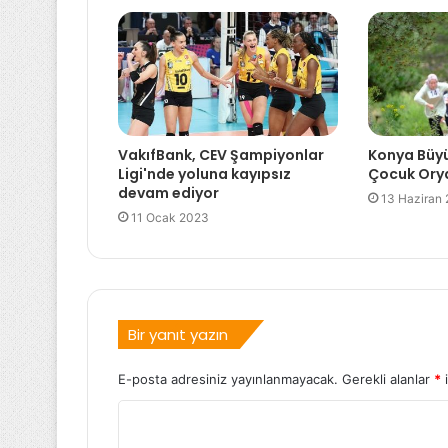
VakıfBank, CEV Şampiyonlar
Konya Büy
Ligi'nde yoluna kayıpsız
Çocuk Orya
devam ediyor
13 Haziran
11 Ocak 2023
Bir yanıt yazın
E-posta adresiniz yayınlanmayacak.
Gerekli alanlar
*
i