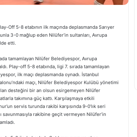
CAS'a
Türk
 Play-Off 5-8 etabının ilk maçında deplasmanda Sarıyer
Hakem:
oyunla 3-0 mağlup eden Nilüfer’in sultanları, Avrupa
Av.Erdem
Egemen
de etti.
Uluslararası
12 Haziran 2023
Bir
CAS'a Türk Hakem: Av.Erdem
ırada tamamlayan Nilüfer Belediyespor, Avrupa
Başarıya
iyesinden
Egemen Uluslararası Bir
ldı. Play-off 5-8 etabında, ligi 7. sırada tamamlayan
İmza
rkiye derecesi
Başarıya İmza Attı
iyespor, ilk maçı deplasmanda oynadı. İstanbul
Attı
lonu’ndaki maçı, Nilüfer Belediyespor Kulübü yönetimi
a olan desteğini bir an olsun esirgemeyen Nilüfer
larla takımına güç kattı. Karşılaşmaya etkili
r’un servis turunda rakibi karşısında 9-0’lık seri
rılı savunmasıyla rakibine geçit vermeyen Nilüfer’in
mamladı.