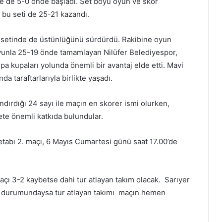
 sete de 5-0 önde başladı. Set boyu oyun ve skor
 bu seti de 25-21 kazandı.
ü setinde de üstünlüğünü sürdürdü. Rakibine oyun
yunla 25-19 önde tamamlayan Nilüfer Belediyespor,
pa kupaları yolunda önemli bir avantaj elde etti. Mavi
da taraftarlarıyla birlikte yaşadı.
dırdığı 24 sayı ile maçın en skorer ismi olurken,
ete önemli katkıda bulundular.
etabı 2. maçı, 6 Mayıs Cumartesi günü saat 17.00’de
maçı 3-2 kaybetse dahi tur atlayan takım olacak. Sarıyer
ı durumundaysa tur atlayan takımı maçın hemen