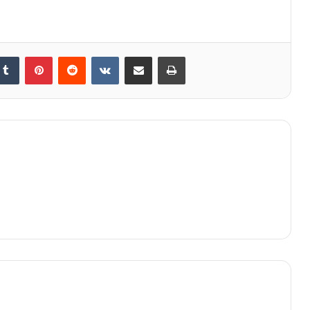
kedIn
Tumblr
Pinterest
Reddit
VKontakte
E-Posta ile paylaş
Yazdır