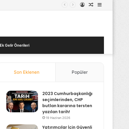
Kayıt
Rastgele
Kenar
Ol
Makale
Bölmesi
Ek Gelir Önerileri
Son Eklenen
Popüler
2023 Cumhurbaşkanlığı
seçimlerinden, CHP
butlan kararına tersten
yazılan tarih!
19 Haziran 2026
Yatırımcılar İçin Güvenli