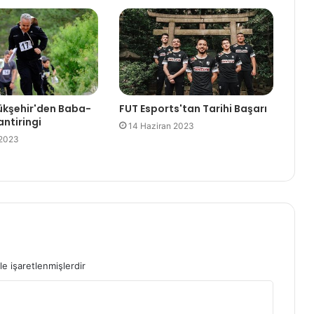
ükşehir'den Baba-
FUT Esports'tan Tarihi Başarı
ntiringi
14 Haziran 2023
 2023
le işaretlenmişlerdir