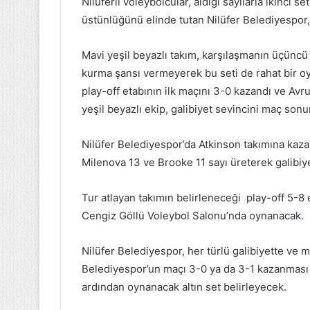
Nilüferli voleybolcular, aldığı sayılarla ikinci
üstünlüğünü elinde tutan Nilüfer Belediyespor,
Mavi yeşil beyazlı takım, karşılaşmanın üçünc
kurma şansı vermeyerek bu seti de rahat bir o
play-off etabının ilk maçını 3-0 kazandı ve Avru
yeşil beyazlı ekip, galibiyet sevincini maç sonun
Nilüfer Belediyespor’da Atkinson takımına kazan
Milenova 13 ve Brooke 11 sayı üreterek galibiy
Tur atlayan takımın belirleneceği play-off 5-8 
Cengiz Göllü Voleybol Salonu’nda oynanacak.
Nilüfer Belediyespor, her türlü galibiyette ve 
Belediyespor’un maçı 3-0 ya da 3-1 kazanmas
ardından oynanacak altın set belirleyecek.