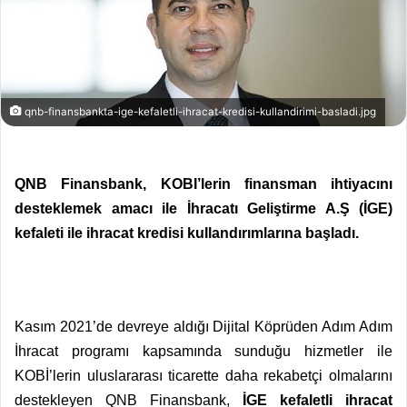
qnb-finansbankta-ige-kefaletli-ihracat-kredisi-kullandirimi-basladi.jpg
QNB Finansbank, KOBI’lerin finansman ihtiyacını
desteklemek amacı ile İhracatı Geliştirme A.Ş (İGE)
kefaleti ile ihracat kredisi kullandırımlarına başladı.
Kasım 2021’de devreye aldığı Dijital Köprüden Adım Adım
İhracat programı kapsamında sunduğu hizmetler ile
KOBİ’lerin uluslararası ticarette daha rekabetçi olmalarını
destekleyen QNB Finansbank,
İGE kefaletli ihracat