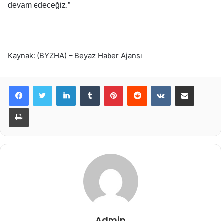
devam edeceğiz.”
Kaynak: (BYZHA) – Beyaz Haber Ajansı
LinkedIn
Tumblr
Pinterest
Reddit
VKontakte
E-Posta ile paylaş
Yazdır
Admin