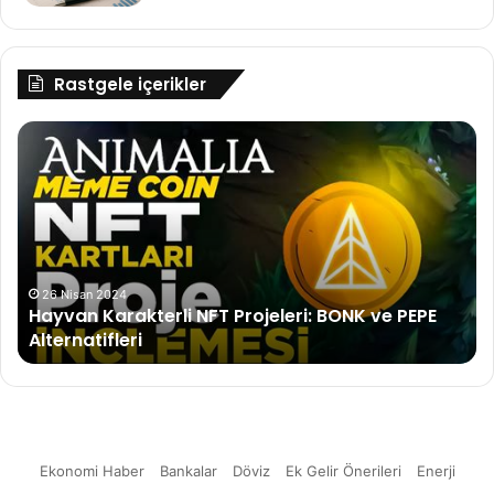
Rastgele içerikler
Hayvan
E-
Karakterli
De
NFT
D
Projeleri:
Pa
BONK
Ve
ve
Ya
PEPE
Ba
Alternatifleri
So
26 Nisan 2024
Hayvan Karakterli NFT Projeleri: BONK ve PEPE
So
Alternatifleri
Ekonomi Haber
Bankalar
Döviz
Ek Gelir Önerileri
Enerji