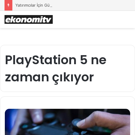
Yatırımcılar İçin Güvenli Liman: Altın Hâlâ İlk Sırada mı?
PlayStation 5 ne
zaman çıkıyor