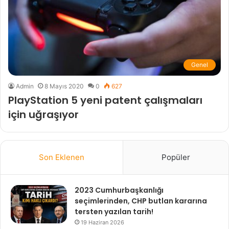
Genel
Admin
8 Mayıs 2020
0
627
PlayStation 5 yeni patent çalışmaları
için uğraşıyor
Son Eklenen
Popüler
2023 Cumhurbaşkanlığı
seçimlerinden, CHP butlan kararına
tersten yazılan tarih!
19 Haziran 2026