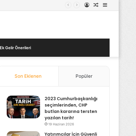
Kayıt
Rastgele
Kenar
Ol
Makale
Bölmesi
Ek Gelir Önerileri
Son Eklenen
Popüler
2023 Cumhurbaşkanlığı
seçimlerinden, CHP
butlan kararına tersten
yazılan tarih!
19 Haziran 2026
Yatırımcılar İçin Güvenli