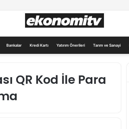
ımcılar İçin Güvenli Liman: Altın Hâlâ İlk Sırada mı?
Bankalar
Kredi Kartı
Yatırım Önerileri
Tarım ve Sanayi
sı QR Kod İle Para
rma