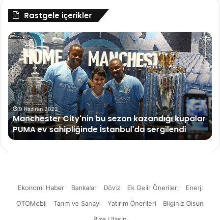
Rastgele içerikler
Manchester
TÜ
City'nin
Üc
bu
ça
sezon
say
kazandığı
yıl
kupalar
yü
PUMA
6,1
ev
art
9 Haziran 2023
i
Manchester City'nin bu sezon kazandığı kupalar
sahipliğinde
PUMA ev sahipliğinde İstanbul'da sergilendi
İstanbul'da
sergilendi
Ekonomi Haber
Bankalar
Döviz
Ek Gelir Önerileri
Enerji
OTOMobil
Tarım ve Sanayi
Yatırım Önerileri
Bilginiz Olsun
Bize Ulaşın