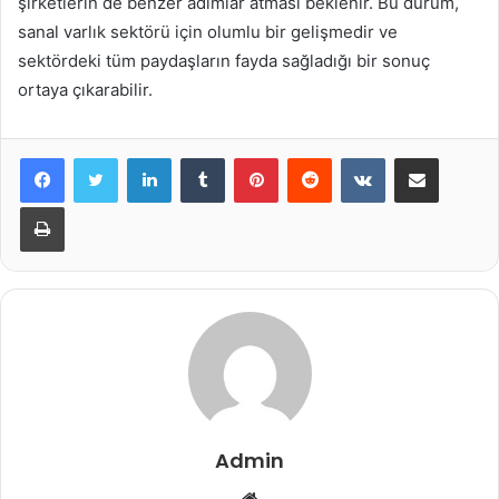
şirketlerin de benzer adımlar atması beklenir. Bu durum,
sanal varlık sektörü için olumlu bir gelişmedir ve
sektördeki tüm paydaşların fayda sağladığı bir sonuç
ortaya çıkarabilir.
LinkedIn
Tumblr
Pinterest
Reddit
VKontakte
E-Posta ile paylaş
Yazdır
Admin
Web