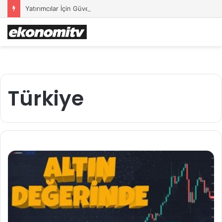
Yatırımcılar İçin Güvenli Liman: Altın Hâlâ İlk Sırada mı?
Türkiye