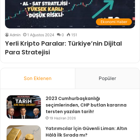
Ekonomi Haber
Admin
1 Ağustos 2024
0
151
Yerli Kripto Paralar: Türkiye’nin Dijital
Para Stratejisi
Son Eklenen
Popüler
2023 Cumhurbaşkanlığı
seçimlerinden, CHP butlan kararına
tersten yazılan tarih!
19 Haziran 2026
Yatırımcılar İçin Güvenli Liman: Altın
Hâlâ İlk Sırada mı?