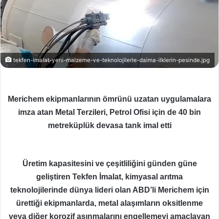
tekfen-imalat-yeni-malzeme-ve-teknolojilerle-daima-ilklerin-pesinde.jpg
Merichem ekipmanlarının ömrünü uzatan uygulamalara
imza atan Metal Terzileri, Petrol Ofisi için de 40 bin
metreküplük devasa tank imal etti
Üretim kapasitesini ve çeşitliliğini günden güne
geliştiren Tekfen İmalat, kimyasal arıtma
teknolojilerinde dünya lideri olan ABD’li Merichem için
ürettiği ekipmanlarda, metal alaşımların oksitlenme
veya diğer korozif aşınmalarını engellemeyi amaçlayan