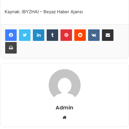
Kaynak: (BYZHA) – Beyaz Haber Ajansı
LinkedIn
Tumblr
Pinterest
Reddit
VKontakte
E-Posta ile paylaş
Yazdır
Admin
Web
sitesi