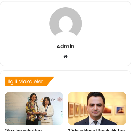
Admin
Web
sitesi
İlgili Makaleler
“Yazılım şirketleri
Türkiye Hayat Emeklilik'ten