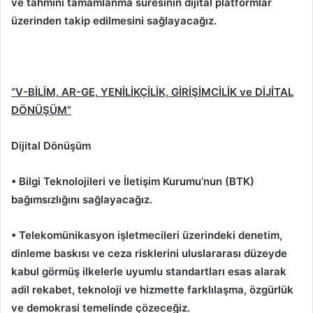
ve tahmini tamamlanma süresinin dijital platformlar
üzerinden takip edilmesini sağlayacağız.
“V-BİLİM, AR-GE, YENİLİKÇİLİK, GİRİŞİMCİLİK ve DİJİTAL
DÖNÜŞÜM”
Dijital Dönüşüm
• Bilgi Teknolojileri ve İletişim Kurumu’nun (BTK)
bağımsızlığını sağlayacağız.
• Telekomünikasyon işletmecileri üzerindeki denetim,
dinleme baskısı ve ceza risklerini uluslararası düzeyde
kabul görmüş ilkelerle uyumlu standartları esas alarak
adil rekabet, teknoloji ve hizmette farklılaşma, özgürlük
ve demokrasi temelinde çözeceğiz.