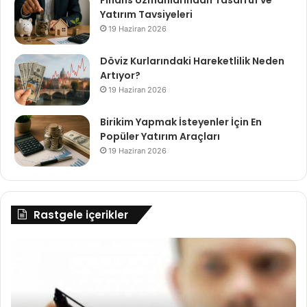
Yatırım Tavsiyeleri
19 Haziran 2026
Döviz Kurlarındaki Hareketlilik Neden
Artıyor?
19 Haziran 2026
Birikim Yapmak İsteyenler İçin En
Popüler Yatırım Araçları
19 Haziran 2026
Rastgele içerikler
Uniswap
Ge
Coin
Se
ve
Gü
Uniswap
Ko
V3
Br