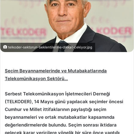
telkoder-sektorun-beklentilerine-dikkat-cekiyor.jpg
Seçim Beyannamelerinde ve Mutabakatlarında
Telekomünikasyon Sektörü…
Serbest Telekomünikasyon İşletmecileri Derneği
(TELKODER), 14 Mayıs günü yapılacak seçimler öncesi
Cumhur ve Millet ittifaklarının paylaştığı seçim
beyannameleri ve ortak mutabakatlar kapsamında
değerlendirmelerde bulundu. Seçim sonrası iktidara
gelecek karar vericilere yönelik bir süre önce yaptığı