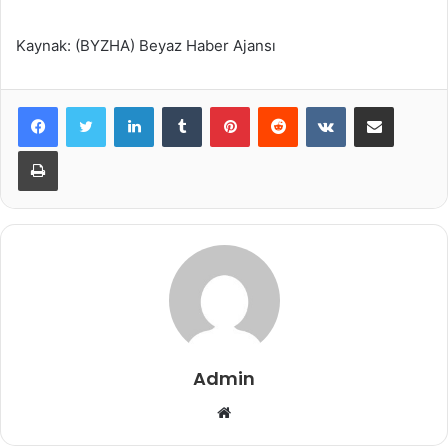
Kaynak: (BYZHA) Beyaz Haber Ajansı
LinkedIn
Tumblr
Pinterest
Reddit
VKontakte
E-Posta ile paylaş
Yazdır
Admin
Web
sitesi