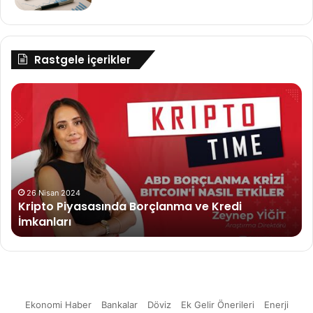
Rastgele içerikler
Kripto
Kr
Piyasasında
Pa
Borçlanma
Ya
ve
Dü
Kredi
Ne
İmkanları
De
26 Nisan 2024
Kripto Piyasasında Borçlanma ve Kredi
İmkanları
Ekonomi Haber
Bankalar
Döviz
Ek Gelir Önerileri
Enerji