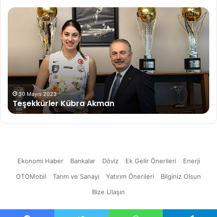
Teşekkürler
Ky
Kübra
BT
Akman
tes
bü
de
ye
pl
Ky
Bri
30 Mayıs 2023
Teşekkürler Kübra Akman
tan
Ekonomi Haber
Bankalar
Döviz
Ek Gelir Önerileri
Enerji
OTOMobil
Tarım ve Sanayi
Yatırım Önerileri
Bilginiz Olsun
Bize Ulaşın