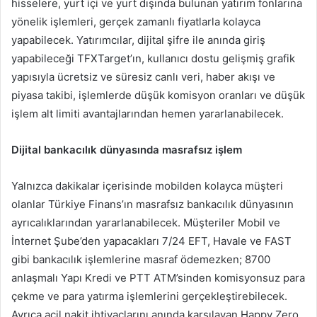
hisselere, yurt içi ve yurt dışında bulunan yatırım fonlarına
yönelik işlemleri, gerçek zamanlı fiyatlarla kolayca
yapabilecek. Yatırımcılar, dijital şifre ile anında giriş
yapabileceği TFXTarget’ın, kullanıcı dostu gelişmiş grafik
yapısıyla ücretsiz ve süresiz canlı veri, haber akışı ve
piyasa takibi, işlemlerde düşük komisyon oranları ve düşük
işlem alt limiti avantajlarından hemen yararlanabilecek.
Dijital bankacılık dünyasında masrafsız işlem
Yalnızca dakikalar içerisinde mobilden kolayca müşteri
olanlar Türkiye Finans’ın masrafsız bankacılık dünyasının
ayrıcalıklarından yararlanabilecek. Müşteriler Mobil ve
İnternet Şube’den yapacakları 7/24 EFT, Havale ve FAST
gibi bankacılık işlemlerine masraf ödemezken; 8700
anlaşmalı Yapı Kredi ve PTT ATM’sinden komisyonsuz para
çekme ve para yatırma işlemlerini gerçekleştirebilecek.
Ayrıca acil nakit ihtiyaçlarını anında karşılayan Happy Zero