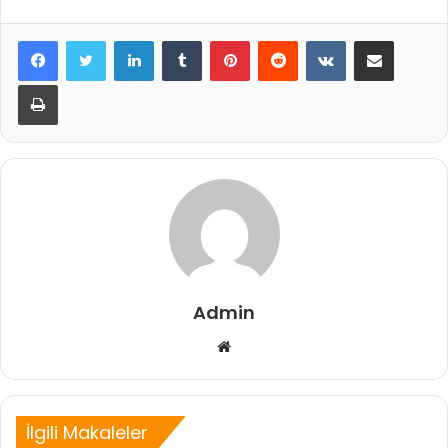
LinkedIn
Tumblr
Pinterest
Reddit
VKontakte
E-Posta ile paylaş
Yazdır
Admin
Web
sitesi
İlgili Makaleler