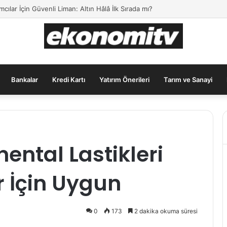
s Uzmanlarından Tasarruf ve Yatırım Tavsiyeleri
Bankalar
Kredi Kartı
Yatırım Önerileri
Tarım ve Sanayi
nental Lastikleri
ar İçin Uygun
0
173
2 dakika okuma süresi