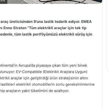
.jpg
Egeli
ihracatçılardan
i araç üreticisinden 9’una lastik tedarik ediyor. EMEA
enflasyon
ı Enno Straten “Tüm elektrikli araçlar için tek tip
ve
büyüme
denle, tüm lastik portföyümüzü elektrikli sürüş için
uyarısı
kın, kadınların
3 Aralık 2022
canına ortak
Egeli ihracatçılardan
enflasyon ve büyüme uyarısı
ontinental’in Avrupa’da piyasaya çıkan tüm yeni binek
 bulunuyor: EV-Compatible (Elektrikli Araçlara Uygun)
ikli araçlar için geliştirdiği ürün stratejisinin altını
astikleri elektrikli otomobillerin zorlu gereksinimlerine
ip araçların yakıt tüketimini de azaltıyor.