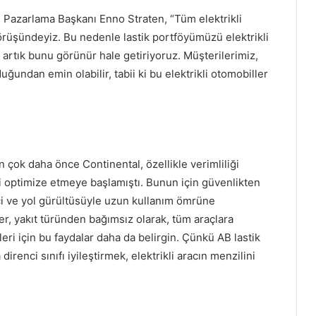
ve Pazarlama Başkanı Enno Straten, “Tüm elektrikli
görüşündeyiz. Bu nedenle lastik portföyümüzü elektrikli
 artık bunu görünür hale getiriyoruz. Müşterilerimiz,
ğundan emin olabilir, tabii ki bu elektrikli otomobiller
n çok daha önce Continental, özellikle verimliliği
ini optimize etmeye başlamıştı. Bunun için güvenlikten
 ve yol gürültüsüyle uzun kullanım ömrüne
r, yakıt türünden bağımsız olarak, tüm araçlara
leri için bu faydalar daha da belirgin. Çünkü AB lastik
irenci sınıfı iyileştirmek, elektrikli aracın menzilini