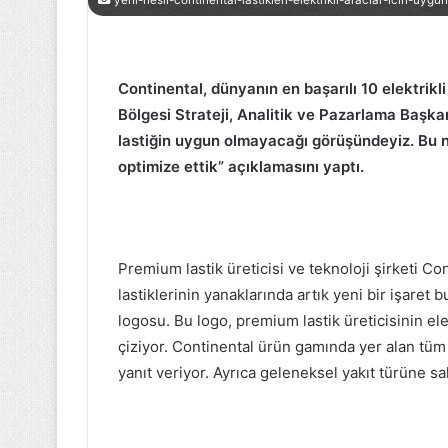
yeni-nesil-continental-lastikleri-elektrikli-araclar-icin-uygun
1.
Başkan
zmir
Büyükakın,
Continental, dünyanın en başarılı 10 elektrikl
nternasyonal
kadınların
Bölgesi Strateji, Analitik ve Pazarlama Başkan
uarı
voleybol
ve
heyecanına
lastiğin uygun olmayacağı görüşündeyiz. Bu ne
erra
ortak
optimize ettik” açıklamasını yaptı.
3 Eylül 2022
23 Aralık 2022
Madre
oldu
91. İzmir Enternasyonal Fuarı ve
Başkan Büyüka
Anadolu
Terra Madre Anadolu ziyarete
voleybol heye
iyarete
açıldı
oldu
çıldı
Premium lastik üreticisi ve teknoloji şirketi C
lastiklerinin yanaklarında artık yeni bir işaret
logosu. Bu logo, premium lastik üreticisinin elektr
çiziyor. Continental ürün gamında yer alan tüm l
yanıt veriyor. Ayrıca geleneksel yakıt türüne sah