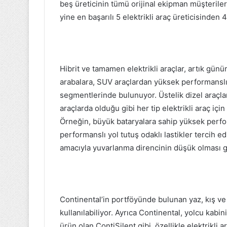
beş üreticinin tümü orijinal ekipman müşteriler
yine en başarılı 5 elektrikli araç üreticisinden 4
Hibrit ve tamamen elektrikli araçlar, artık gün
arabalara, SUV araçlardan yüksek performanslı
segmentlerinde bulunuyor. Üstelik dizel araçlar
araçlarda olduğu gibi her tip elektrikli araç için
Örneğin, büyük bataryalara sahip yüksek perfor
performanslı yol tutuş odaklı lastikler tercih e
amacıyla yuvarlanma direncinin düşük olması g
Continental’in portföyünde bulunan yaz, kış ve d
kullanılabiliyor. Ayrıca Continental, yolcu kabi
ürün olan ContiSilent gibi, özellikle elektrikli 