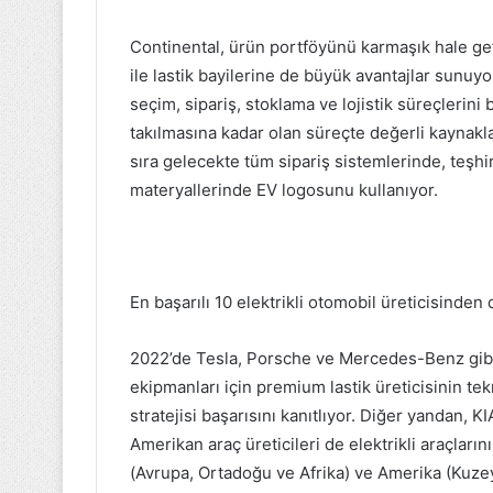
Continental, ürün portföyünü karmaşık hale getir
ile lastik bayilerine de büyük avantajlar sunuyo
seçim, sipariş, stoklama ve lojistik süreçlerini
takılmasına kadar olan süreçte değerli kaynaklar
sıra gelecekte tüm sipariş sistemlerinde, teşhi
materyallerinde EV logosunu kullanıyor.
En başarılı 10 elektrikli otomobil üreticisinde
2022’de Tesla, Porsche ve Mercedes-Benz gibi en 
ekipmanları için premium lastik üreticisinin te
stratejisi başarısını kanıtlıyor. Diğer yandan, K
Amerikan araç üreticileri de elektrikli araçları
(Avrupa, Ortadoğu ve Afrika) ve Amerika (Kuzey