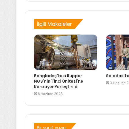
İlgili Makaleler
Bangladeş'teki Ruppur
Salados'tan
NGS'nin 1'inci Ünitesi'ne
3 Haziran 
Karotiyer Yerleştirildi
8 Haziran 2023
Bir yanıt yazın