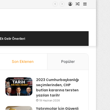
Kayıt
Rastgele
Kenar
Ol
Makale
Bölmesi
Ek Gelir Önerileri
Son Eklenen
Popüler
2023 Cumhurbaşkanlığı
seçimlerinden, CHP
butlan kararına tersten
yazılan tarih!
19 Haziran 2026
Yatırımcılar İçin Güvenli