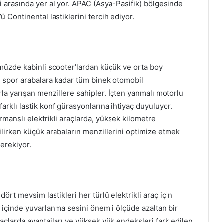
i arasında yer alıyor. APAC (Asya-Pasifik) bölgesinde
’ü Continental lastiklerini tercih ediyor.
ümüzde kabinli scooter’lardan küçük ve orta boy
 spor arabalara kadar tüm binek otomobil
la yarışan menzillere sahipler. İçten yanmalı motorlu
 farklı lastik konfigürasyonlarına ihtiyaç duyuluyor.
manslı elektrikli araçlarda, yüksek kilometre
dilirken küçük arabaların menzillerini optimize etmek
erekiyor.
ört mevsim lastikleri her türlü elektrikli araç için
ni içinde yuvarlanma sesini önemli ölçüde azaltan bir
araçlarda avantajları ve yüksek yük endeksleri fark edilen