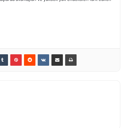
kedIn
Tumblr
Pinterest
Reddit
VKontakte
E-Posta ile paylaş
Yazdır