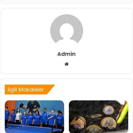
Admin
Web
sitesi
İlgili Makaleler