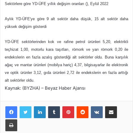
Sektörlere göre YD-ÜFE yıllık değişim oranları (), Eylül 2022
Aylık YD-ÜFE'ye göre 9 alt sektör daha düşük, 15 alt sektör daha
yüksek değişim gösterdi
YD-ÜFE sektörlerinden kok ve rafine petrol ürünleri 5,20, elektrikli
teçhizat 1,00, motorlu kara taşıtları, römork ve yarı römork 0,20 ile
endekslerin en fazla azalış gösterdiği alt sektörler oldu. Buna karşılık
ağaç ve mantar ürünleri (mobilya hariç) 4,37, bilgisayarlar ile elektronik
ve optik ürünler 3,12, gıda ürünleri 2,72 ile endekslerin en fazla arttığı
alt sektörler oldu.
Kaynak: (BYZHA) – Beyaz Haber Ajansı
LinkedIn
Tumblr
Pinterest
Reddit
VKontakte
E-Posta ile paylaş
Yazdır