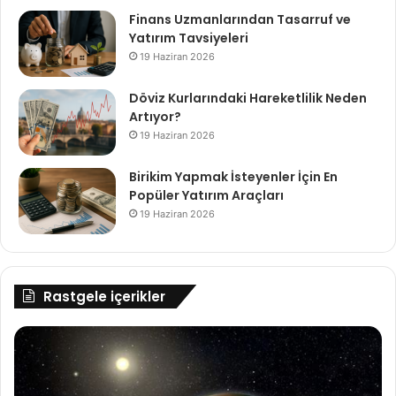
Finans Uzmanlarından Tasarruf ve
Yatırım Tavsiyeleri
19 Haziran 2026
Döviz Kurlarındaki Hareketlilik Neden
Artıyor?
19 Haziran 2026
Birikim Yapmak İsteyenler İçin En
Popüler Yatırım Araçları
19 Haziran 2026
Rastgele içerikler
NASA’nın
Ne
Keşfettiği
Do
Uzak
ile
Bir
Öd