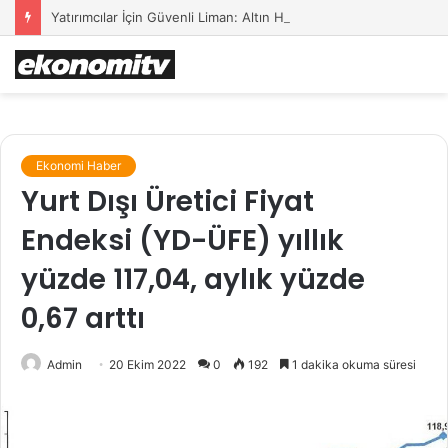
Yatırımcılar İçin Güvenli Liman: Altın Hâlâ İlk Sırada mı?
Ekonomi Haber
Yurt Dışı Üretici Fiyat
Endeksi (YD-ÜFE) yıllık
yüzde 117,04, aylık yüzde
0,67 arttı
Admin
20 Ekim 2022
0
192
1 dakika okuma süresi