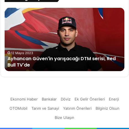
Ayhancan
19
Güven'in
Ma
yarışacağı
Mü
DTM
Sp
serisi,
Gö
Red
Ku
Bull
TV'de
12 Mayıs 2023
Ayhancan Güven'in yarışacağı DTM serisi, Red
Bull TV'de
Ekonomi Haber
Bankalar
Döviz
Ek Gelir Önerileri
Enerji
OTOMobil
Tarım ve Sanayi
Yatırım Önerileri
Bilginiz Olsun
Bize Ulaşın