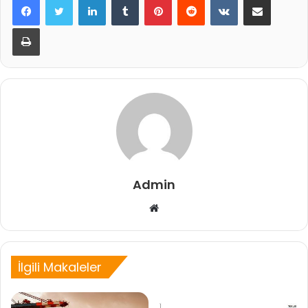
Yazdır
Admin
Web
sitesi
İlgili Makaleler