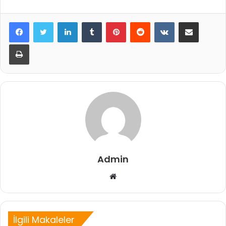
LinkedIn
Tumblr
Pinterest
Reddit
VKontakte
E-Posta ile paylaş
Yazdır
Admin
Web
sitesi
İlgili Makaleler