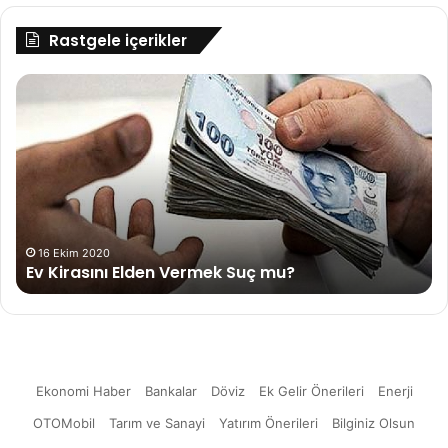
Rastgele içerikler
Ev
An
Kirasını
Bo
Elden
(K
Vermek
Bo
Suç
Ne
mu?
16 Ekim 2020
Ev Kirasını Elden Vermek Suç mu?
Ekonomi Haber
Bankalar
Döviz
Ek Gelir Önerileri
Enerji
OTOMobil
Tarım ve Sanayi
Yatırım Önerileri
Bilginiz Olsun