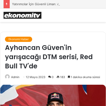
Yatırımcılar İçin Güvenli Liman: Altın Hâlâ İlk Sırada mı?
Ekonomi Haber
Ayhancan Güven'in
yarışacağı DTM serisi, Red
Bull TV'de
Admin
12 Mayıs 2023
0
183
1 dakika okuma süresi