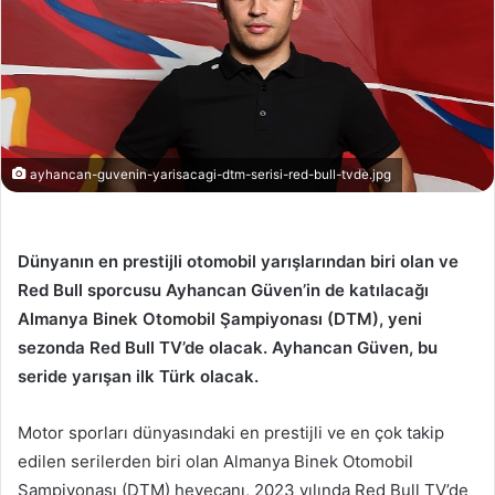
ayhancan-guvenin-yarisacagi-dtm-serisi-red-bull-tvde.jpg
Dünyanın en prestijli otomobil yarışlarından biri olan ve
Red Bull sporcusu Ayhancan Güven’in de katılacağı
Almanya Binek Otomobil Şampiyonası (DTM), yeni
sezonda Red Bull TV’de olacak. Ayhancan Güven, bu
seride yarışan ilk Türk olacak.
Motor sporları dünyasındaki en prestijli ve en çok takip
edilen serilerden biri olan Almanya Binek Otomobil
Şampiyonası (DTM) heyecanı, 2023 yılında Red Bull TV’de