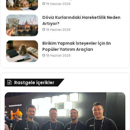
19 Haziran 2026
Döviz Kurlarındaki Hareketlilik Neden
Artıyor?
19 Haziran 2026
Birikim Yapmak İsteyenler İçin En
Popüler Yatırım Araçları
19 Haziran 2026
Rastgele içerikler
TOKEN2049’da
Tü
kripto
Pe
paralar
Va
için
Mı
hava
iyimserdi