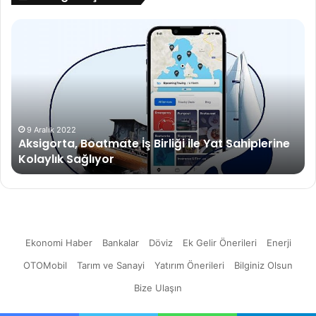
Aksigorta,
Oy
Boatmate
Ko
İş
Yen
Birliği
ve
ile
Tr
Yat
Sahiplerine
Kolaylık
9 Aralık 2022
Aksigorta, Boatmate İş Birliği ile Yat Sahiplerine
Sağlıyor
Kolaylık Sağlıyor
Ekonomi Haber
Bankalar
Döviz
Ek Gelir Önerileri
Enerji
OTOMobil
Tarım ve Sanayi
Yatırım Önerileri
Bilginiz Olsun
Bize Ulaşın