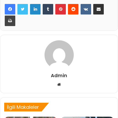
LinkedIn
Tumblr
Pinterest
Reddit
VKontakte
E-Posta ile paylaş
Yazdır
Admin
Web
sitesi
İlgili Makaleler