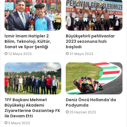
İzmir İmam Hatipler 2.
Büyükşehirli pehlivanlar
Bilim, Teknoloji, Kültür,
2023 sezonuna hızlı
Sanat ve Spor Şenliği
başladı
12 Mayıs 2023
31 Mayıs 2023
TFF Başkanı Mehmet
Deniz Öncü Hollanda'da
Büyükekşi Akademi
Podyumda
Ziyaretlerine Gaziantep FK
25 Haziran 2023
ile Devam Etti
5 Mayıs 2023