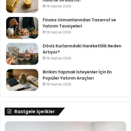
Hâlâ İlk Sırada mı?
19 Haziran 2026
Finans Uzmanlarından Tasarruf ve
Yatırım Tavsiyeleri
19 Haziran 2026
Döviz Kurlarındaki Hareketlilik Neden
Artıyor?
19 Haziran 2026
Birikim Yapmak İsteyenler İçin En
Popüler Yatırım Araçları
19 Haziran 2026
Rastgele içerikler
Tepe
Va
Home
ta