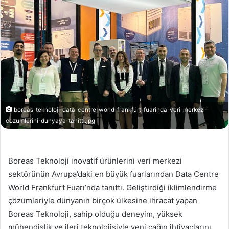
boreas-teknoloji-data-centre-world-frankfurt-fuarinda-veri-merkezi-
cozumlerini-dunyaya-tanitti.jpg
Boreas Teknoloji inovatif ürünlerini veri merkezi
sektörünün Avrupa’daki en büyük fuarlarından Data Centre
World Frankfurt Fuarı’nda tanıttı. Geliştirdiği iklimlendirme
çözümleriyle dünyanın birçok ülkesine ihracat yapan
Boreas Teknoloji, sahip olduğu deneyim, yüksek
mühendislik ve ileri teknolojisiyle yeni çağın ihtiyaçlarını