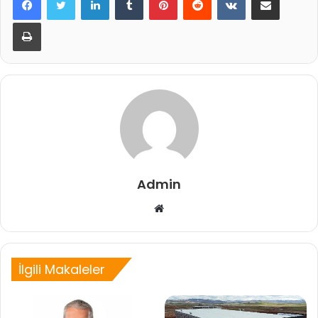
Yazdır
Admin
Web
sitesi
İlgili Makaleler