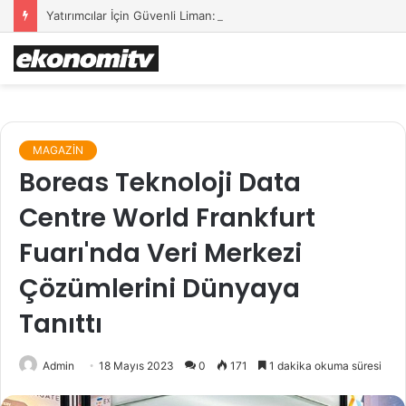
Yatırımcılar İçin Güvenli Liman: Altın Hâlâ İlk Sırada mı?
MAGAZİN
Boreas Teknoloji Data
Centre World Frankfurt
Fuarı'nda Veri Merkezi
Çözümlerini Dünyaya
Tanıttı
Admin
18 Mayıs 2023
0
171
1 dakika okuma süresi