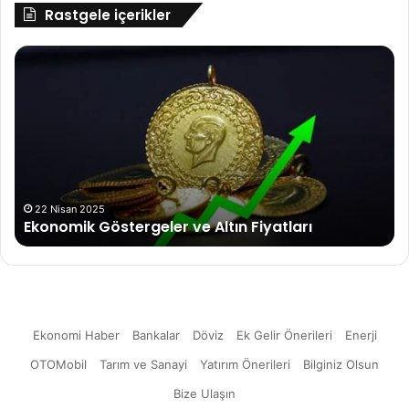
Rastgele içerikler
Ekonomik
U
Göstergeler
20
ve
Tü
Altın
yat
Fiyatları
içi
Ma
ya
fır
ko
22 Nisan 2025
Ekonomik Göstergeler ve Altın Fiyatları
Ekonomi Haber
Bankalar
Döviz
Ek Gelir Önerileri
Enerji
OTOMobil
Tarım ve Sanayi
Yatırım Önerileri
Bilginiz Olsun
Bize Ulaşın