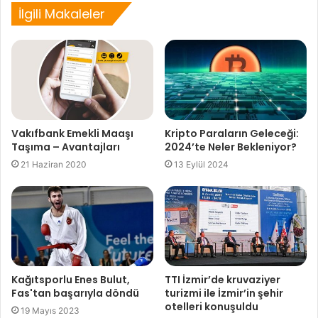
İlgili Makaleler
Vakıfbank Emekli Maaşı
Kripto Paraların Geleceği:
Taşıma – Avantajları
2024’te Neler Bekleniyor?
21 Haziran 2020
13 Eylül 2024
Kağıtsporlu Enes Bulut,
TTI İzmir’de kruvaziyer
Fas'tan başarıyla döndü
turizmi ile İzmir’in şehir
otelleri konuşuldu
19 Mayıs 2023