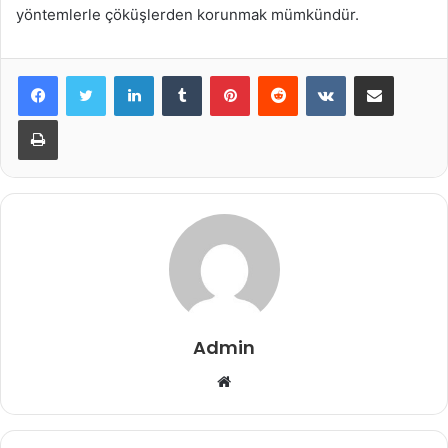
yöntemlerle çöküşlerden korunmak mümkündür.
LinkedIn
Tumblr
Pinterest
Reddit
VKontakte
E-Posta ile paylaş
Yazdır
Admin
Web
sitesi