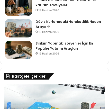
Yatırım Tavsiyeleri
19 Haziran 2026
Döviz Kurlarındaki Hareketlilik Neden
Artıyor?
19 Haziran 2026
Birikim Yapmak İsteyenler İçin En
Popüler Yatırım Araçları
19 Haziran 2026
Rastgele içerikler
Decathlon
Gü
spor
Si
festivali
Alt
İstanbul'un
ve
ardından
Br