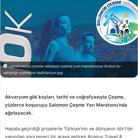
egenin-incisi-cesme-salomon-cesme-yari-maratonuna-ilk-kez-ev-
sahipligi-yapmaya-hazirlaniyor.jpg
Akvaryum gibi koyları, tarihi ve coğrafyasıyla Çeşme,
yüzlerce koşucuyu Salomon Çeşme Yarı Maratonu’nda
ağırlayacak.
Hayata geçirdiği projelerle Türkiye’nin ve dünyanın dört bir
yanından sporseveri bir araya getiren Argeus Travel &