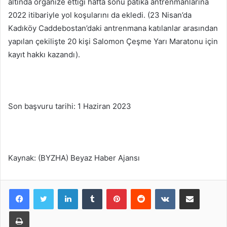
altında organize ettiği hafta sonu patika antrenmanlarına
2022 itibariyle yol koşularını da ekledi. (23 Nisan’da
Kadıköy Caddebostan’daki antrenmana katılanlar arasından
yapılan çekilişte 20 kişi Salomon Çeşme Yarı Maratonu için
kayıt hakkı kazandı).
Son başvuru tarihi: 1 Haziran 2023
Kaynak: (BYZHA) Beyaz Haber Ajansı
LinkedIn
Tumblr
Pinterest
Reddit
VKontakte
E-Posta ile paylaş
Yazdır