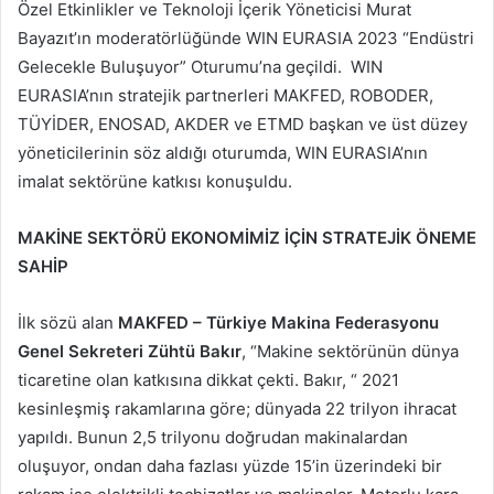
Özel Etkinlikler ve Teknoloji İçerik Yöneticisi Murat
Bayazıt’ın moderatörlüğünde WIN EURASIA 2023 “Endüstri
Gelecekle Buluşuyor” Oturumu’na geçildi. WIN
EURASIA’nın stratejik partnerleri MAKFED, ROBODER,
TÜYİDER, ENOSAD, AKDER ve ETMD başkan ve üst düzey
yöneticilerinin söz aldığı oturumda, WIN EURASIA’nın
imalat sektörüne katkısı konuşuldu.
MAKİNE SEKTÖRÜ EKONOMİMİZ İÇİN STRATEJİK ÖNEME
SAHİP
İlk sözü alan
MAKFED – Türkiye Makina Federasyonu
Genel Sekreteri Zühtü Bakır
, “Makine sektörünün dünya
ticaretine olan katkısına dikkat çekti. Bakır, “ 2021
kesinleşmiş rakamlarına göre; dünyada 22 trilyon ihracat
yapıldı. Bunun 2,5 trilyonu doğrudan makinalardan
oluşuyor, ondan daha fazlası yüzde 15’in üzerindeki bir