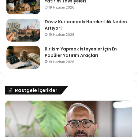
Yatırım Tavsiyeleri
19 Haziran 2026
Döviz Kurlarındaki Hareketlilik Neden
Artıyor?
19 Haziran 2026
Birikim Yapmak İsteyenler İçin En
Popüler Yatırım Araçları
19 Haziran 2026
Rastgele içerikler
Windows
TT
10’un
Ou
Profesyonel
İz
Sürümünde
do
Bulunan
tu
Gelişmiş
bu