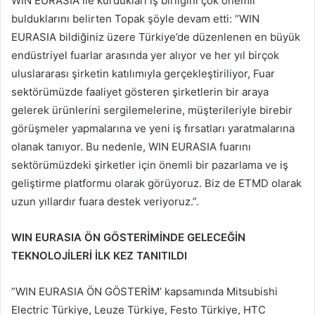
WIN EURASIA ile kurdukları iş birliğini çok önemli
bulduklarını belirten Topak şöyle devam etti: “WIN
EURASIA bildiğiniz üzere Türkiye’de düzenlenen en büyük
endüstriyel fuarlar arasında yer alıyor ve her yıl birçok
uluslararası şirketin katılımıyla gerçekleştiriliyor, Fuar
sektörümüzde faaliyet gösteren şirketlerin bir araya
gelerek ürünlerini sergilemelerine, müşterileriyle birebir
görüşmeler yapmalarına ve yeni iş fırsatları yaratmalarına
olanak tanıyor. Bu nedenle, WIN EURASIA fuarını
sektörümüzdeki şirketler için önemli bir pazarlama ve iş
geliştirme platformu olarak görüyoruz. Biz de ETMD olarak
uzun yıllardır fuara destek veriyoruz.”.
WIN EURASIA ÖN GÖSTERİMİNDE GELECEĞİN
TEKNOLOJİLERİ İLK KEZ TANITILDI
”WIN EURASIA ÖN GÖSTERİM’ kapsamında Mitsubishi
Electric Türkiye, Leuze Türkiye, Festo Türkiye, HTC