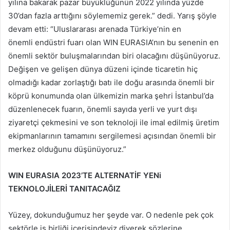
yılına bakarak pazar büyüklüğünün 2022 yılında yüzde
30’dan fazla arttığını söylememiz gerek.” dedi. Yarış şöyle
devam etti: “Uluslararası arenada Türkiye’nin en
önemli endüstri fuarı olan WIN EURASIA’nın bu senenin en
önemli sektör buluşmalarından biri olacağını düşünüyoruz.
Değişen ve gelişen dünya düzeni içinde ticaretin hiç
olmadığı kadar zorlaştığı batı ile doğu arasında önemli bir
köprü konumunda olan ülkemizin marka şehri İstanbul’da
düzenlenecek fuarın, önemli sayıda yerli ve yurt dışı
ziyaretçi çekmesini ve son teknoloji ile imal edilmiş üretim
ekipmanlarının tamamını sergilemesi açısından önemli bir
merkez olduğunu düşünüyoruz.”
WIN EURASIA 2023’TE ALTERNATİF YENi
TEKNOLOJİLERİ TANITACAĞIZ
Yüzey, dokunduğumuz her şeyde var. O nedenle pek çok
sektörle iş birliği içerisindeyiz diyerek sözlerine