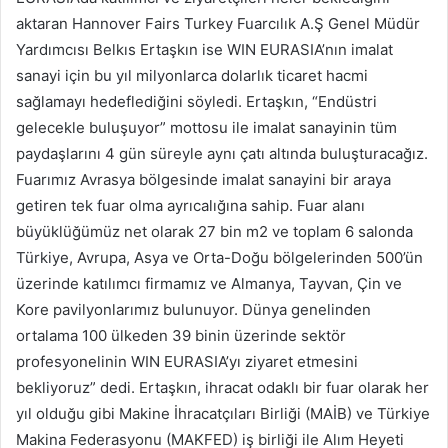
aktaran Hannover Fairs Turkey Fuarcılık A.Ş Genel Müdür
Yardımcısı Belkıs Ertaşkın ise WIN EURASIA’nın imalat
sanayi için bu yıl milyonlarca dolarlık ticaret hacmi
sağlamayı hedeflediğini söyledi. Ertaşkın, “Endüstri
gelecekle buluşuyor” mottosu ile imalat sanayinin tüm
paydaşlarını 4 gün süreyle aynı çatı altında buluşturacağız.
Fuarımız Avrasya bölgesinde imalat sanayini bir araya
getiren tek fuar olma ayrıcalığına sahip. Fuar alanı
büyüklüğümüz net olarak 27 bin m2 ve toplam 6 salonda
Türkiye, Avrupa, Asya ve Orta-Doğu bölgelerinden 500’ün
üzerinde katılımcı firmamız ve Almanya, Tayvan, Çin ve
Kore pavilyonlarımız bulunuyor. Dünya genelinden
ortalama 100 ülkeden 39 binin üzerinde sektör
profesyonelinin WIN EURASIA’yı ziyaret etmesini
bekliyoruz” dedi. Ertaşkın, ihracat odaklı bir fuar olarak her
yıl olduğu gibi Makine İhracatçıları Birliği (MAİB) ve Türkiye
Makina Federasyonu (MAKFED) iş birliği ile Alım Heyeti