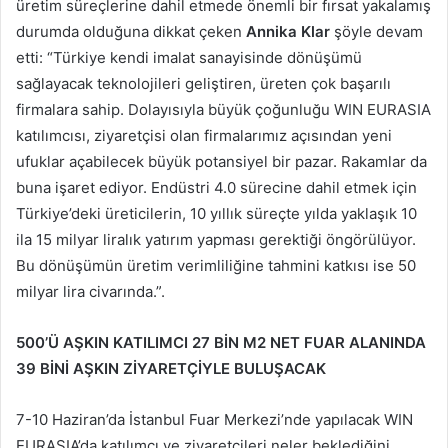
üretim süreçlerine dahil etmede önemli bir fırsat yakalamış
durumda olduğuna dikkat çeken
Annika Klar
şöyle devam
etti: “Türkiye kendi imalat sanayisinde dönüşümü
sağlayacak teknolojileri geliştiren, üreten çok başarılı
firmalara sahip. Dolayısıyla büyük çoğunluğu WIN EURASIA
katılımcısı, ziyaretçisi olan firmalarımız açısından yeni
ufuklar açabilecek büyük potansiyel bir pazar. Rakamlar da
buna işaret ediyor. Endüstri 4.0 sürecine dahil etmek için
Türkiye’deki üreticilerin, 10 yıllık süreçte yılda yaklaşık 10
ila 15 milyar liralık yatırım yapması gerektiği öngörülüyor.
Bu dönüşümün üretim verimliliğine tahmini katkısı ise 50
milyar lira civarında.”.
500’Ü AŞKIN KATILIMCI 27 BİN M2 NET FUAR ALANINDA
39 BİNİ AŞKIN ZİYARETÇİYLE BULUŞACAK
7-10 Haziran’da İstanbul Fuar Merkezi’nde yapılacak WIN
EURASIA’da katılımcı ve ziyaretçileri neler beklediğini