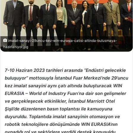
imalat-sanayi-29uncu-kez-win-eurasia-catisi-altinda-bulusmaya-
hazirlaniyor.jpg
7-10 Haziran 2023 tarihleri arasında “Endüstri gelecekle
buluşuyor” mottosuyla İstanbul Fuar Merkezi’nde 29’uncu
kez imalat sanayini aynı çatı altında buluşturacak WIN
EURASIA – World of Industry Fuarı’na dair son gelişmeler
ve gerçekleşecek etkinlikler, İstanbul Marriott Otel
Şişli’de düzenlenen basın toplantısı ile kamuoyuna
duyuruldu. Toplantıda imalat sanayinin otomasyon ve
robotik teknolojilere dönüşümünde WIN EURASIA’nın
oynadığı rol ve sektörlere verdiği destek konuşuldu.