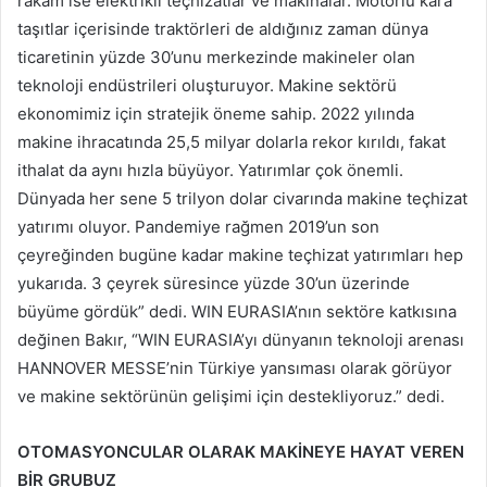
rakam ise elektrikli teçhizatlar ve makinalar. Motorlu kara
taşıtlar içerisinde traktörleri de aldığınız zaman dünya
ticaretinin yüzde 30’unu merkezinde makineler olan
teknoloji endüstrileri oluşturuyor. Makine sektörü
ekonomimiz için stratejik öneme sahip. 2022 yılında
makine ihracatında 25,5 milyar dolarla rekor kırıldı, fakat
ithalat da aynı hızla büyüyor. Yatırımlar çok önemli.
Dünyada her sene 5 trilyon dolar civarında makine teçhizat
yatırımı oluyor. Pandemiye rağmen 2019’un son
çeyreğinden bugüne kadar makine teçhizat yatırımları hep
yukarıda. 3 çeyrek süresince yüzde 30’un üzerinde
büyüme gördük” dedi. WIN EURASIA’nın sektöre katkısına
değinen Bakır, “WIN EURASIA’yı dünyanın teknoloji arenası
HANNOVER MESSE’nin Türkiye yansıması olarak görüyor
ve makine sektörünün gelişimi için destekliyoruz.” dedi.
OTOMASYONCULAR OLARAK MAKİNEYE HAYAT VEREN
BİR GRUBUZ